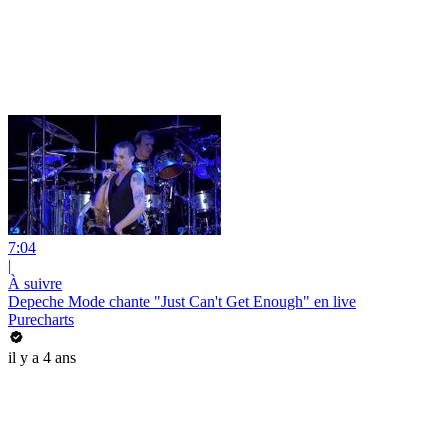
7:04
|
À suivre
Depeche Mode chante "Just Can't Get Enough" en live
Purecharts
il y a 4 ans