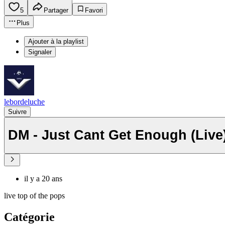
5
Partager
Favori
Plus
Ajouter à la playlist
Signaler
lebordeluche
Suivre
DM - Just Cant Get Enough (Live
il y a 20 ans
live top of the pops
Catégorie