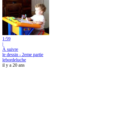
1:59
|
À suivre
le dessin - 2eme partie
lebordeluche
il y a 20 ans