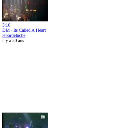
3:10
DM - Its Called A Heart
lebordeluche
il y a 20 ans