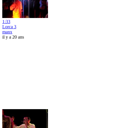
1:33
Lorca 3
manx
il y a 20 ans