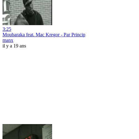
3:25
Moubaraka feat. Mac Kregor - Par Princip
manx
il y a 19 ans