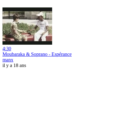
4:30
Moubaraka & Soprano - Espérance
manx
il y a 18 ans