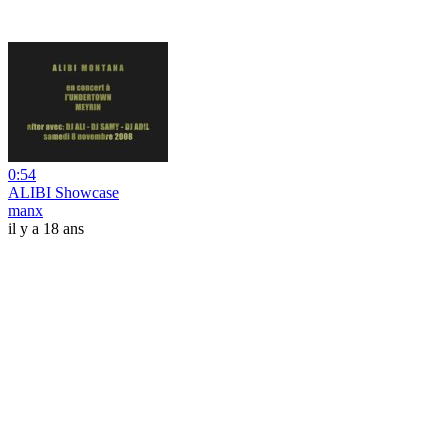
0:54
ALIBI Showcase
manx
il y a 18 ans