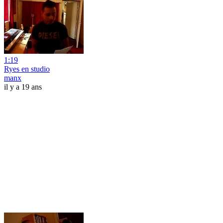
1:19
Ryes en studio
manx
il y a 19 ans