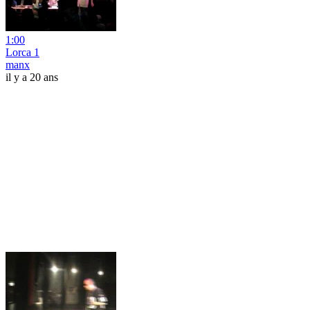
1:00
Lorca 1
manx
il y a 20 ans