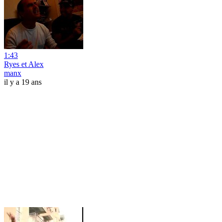
1:43
Ryes et Alex
manx
il y a 19 ans