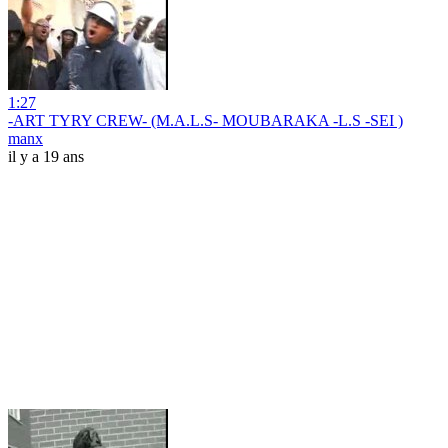
1:27
-ART TYRY CREW- (M.A.L.S- MOUBARAKA -L.S -SEI )
manx
il y a 19 ans