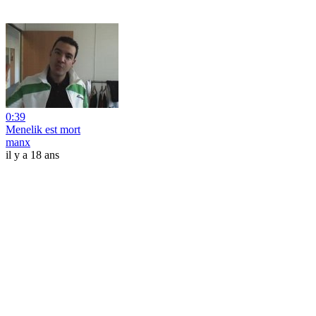
0:39
Menelik est mort
manx
il y a 18 ans