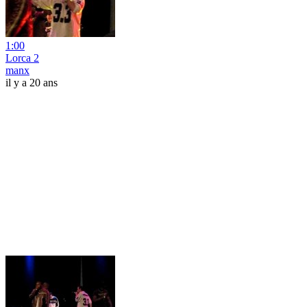
1:00
Lorca 2
manx
il y a 20 ans