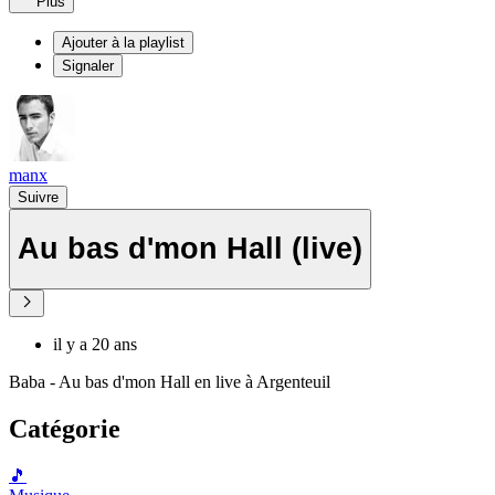
Plus
Ajouter à la playlist
Signaler
manx
Suivre
Au bas d'mon Hall (live)
il y a 20 ans
Baba - Au bas d'mon Hall en live à Argenteuil
Catégorie
🎵