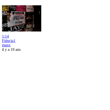
1:14
Fiducia1
manx
il y a 19 ans