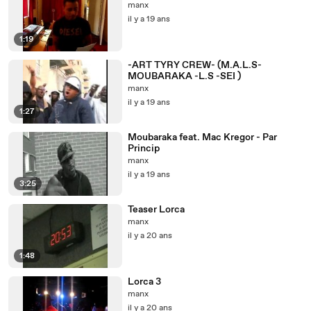
manx
il y a 19 ans
1:19
-ART TYRY CREW- (M.A.L.S-
MOUBARAKA -L.S -SEI )
manx
il y a 19 ans
1:27
Moubaraka feat. Mac Kregor - Par
Princip
manx
il y a 19 ans
3:25
Teaser Lorca
manx
il y a 20 ans
1:48
Lorca 3
manx
il y a 20 ans