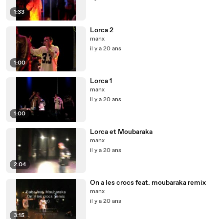
1:33
Lorca 2
manx
il y a 20 ans
1:00
Lorca 1
manx
il y a 20 ans
1:00
Lorca et Moubaraka
manx
il y a 20 ans
2:04
On a les crocs feat. moubaraka remix
manx
il y a 20 ans
3:15