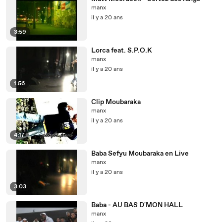
manx
il y a 20 ans
3:59
Lorca feat. S.P.O.K
manx
il y a 20 ans
1:56
Clip Moubaraka
manx
il y a 20 ans
4:17
Baba Sefyu Moubaraka en Live
manx
il y a 20 ans
3:03
Baba - AU BAS D'MON HALL
manx