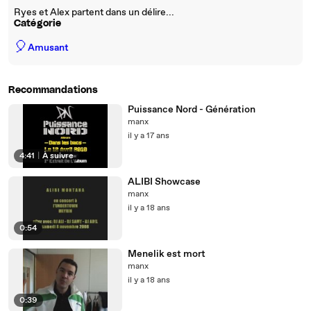
Ryes et Alex partent dans un délire...
Catégorie
🎈
Amusant
Recommandations
Puissance Nord - Génération
manx
il y a 17 ans
4:41
|
À suivre
ALIBI Showcase
manx
il y a 18 ans
0:54
Menelik est mort
manx
il y a 18 ans
0:39