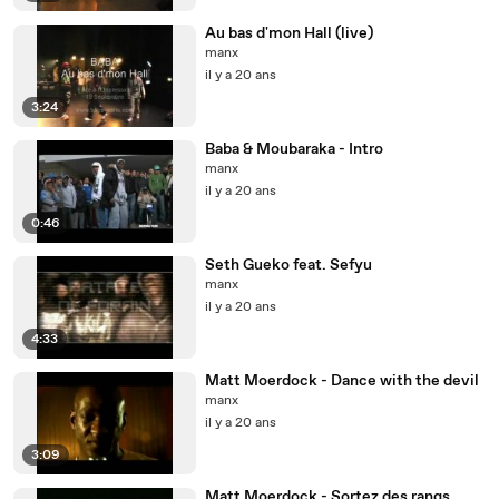
Au bas d'mon Hall (live)
manx
il y a 20 ans
3:24
Baba & Moubaraka - Intro
manx
il y a 20 ans
0:46
Seth Gueko feat. Sefyu
manx
il y a 20 ans
4:33
Matt Moerdock - Dance with the devil
manx
il y a 20 ans
3:09
Matt Moerdock - Sortez des rangs