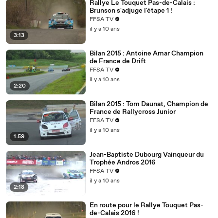
Rallye Le Touquet Pas-de-Calais :
Brunson s'adjuge l'étape 1 !
FFSA TV
il y a 10 ans
3:13
Bilan 2015 : Antoine Amar Champion
de France de Drift
FFSA TV
il y a 10 ans
2:20
Bilan 2015 : Tom Daunat, Champion de
France de Rallycross Junior
FFSA TV
il y a 10 ans
1:59
Jean-Baptiste Dubourg Vainqueur du
Trophée Andros 2016
FFSA TV
il y a 10 ans
2:18
En route pour le Rallye Touquet Pas-
de-Calais 2016 !