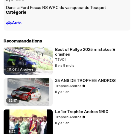
il y a 16 ans
Dans la Ford Focus RS WRC du vainqueur du Touquet
Catégorie
🚗
Auto
Recommandations
Best of Rallye 2025 mistakes &
crashes
T3V01
il y a 8 mois
11:07
|
À suivre
35 ANS DE TROPHEE ANDROS
Trophée Andros
il y a 1 an
52:17
Le 1er Trophée Andros 1990
Trophée Andros
il y a 1 an
8:22