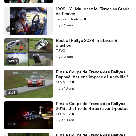
1999 - Y . Muller et M. Tarrès au Stade
de France
Trophée Andros
il y a 2 ans
2:15
Best of Rallye 2024 mistakes &
crashes
T3V01
il y a 2 ans
13:01
Finale Coupe de France des Rallyes :
Raphaël Astier s'impose à Lunéville !
FFSA TV
il y a 10 ans
2:51
Finale Coupe de France des Rallyes
2016 : Un trio de R5 aux avant-postes
de l'étape 1
FFSA TV
il y a 10 ans
2:25
Finale Coupe de France des Rallyes :