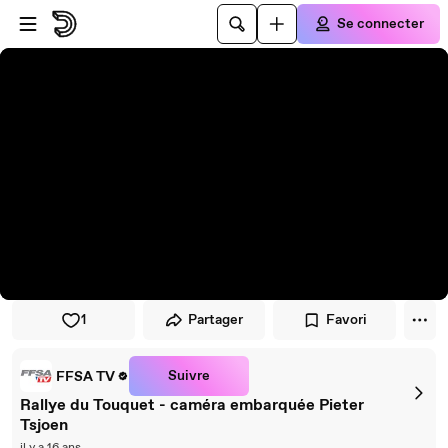
Passer au player
Passer au contenu principal
Se connecter
1
Partager
Favori
Suivre
FFSA TV
Rallye du Touquet - caméra embarquée Pieter
Tsjoen