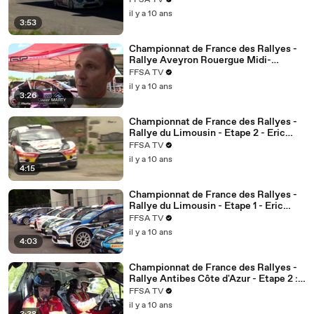
FFSA TV
il y a 10 ans
3:53
Championnat de France des Rallyes -
Rallye Aveyron Rouergue Midi-
Pyrénées - Etape 1
FFSA TV
il y a 10 ans
3:26
Championnat de France des Rallyes -
Rallye du Limousin - Etape 2 - Eric
Brunson s'impose
FFSA TV
il y a 10 ans
4:15
Championnat de France des Rallyes -
Rallye du Limousin - Etape 1 - Eric
Brunson pointe en tête
FFSA TV
il y a 10 ans
4:03
Championnat de France des Rallyes -
Rallye Antibes Côte d'Azur - Etape 2 :
David Salanon a tenu bon !
FFSA TV
il y a 10 ans