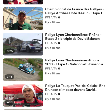
3:38
Championnat de France des Rallyes -
Rallye Antibes Côte d'Azur - Etape 1 :
David Salanon en patron !
FFSA TV
il y a 10 ans
3:16
Rallye Lyon Charbonnières-Rhône -
Etape 2 : le triplé de David Salanon !
FFSA TV
il y a 10 ans
3:25
Rallye Lyon Charbonnieres-Rhone
2016 - Etape 1 - Salanon et Brunson au
coude a coude
FFSA TV
il y a 10 ans
3:18
Rallye Le Touquet Pas-de-Calais : Eric
Brunson s'impose devant David
Salanon et Sylvain Michel !
FFSA TV
il y a 10 ans
4:15