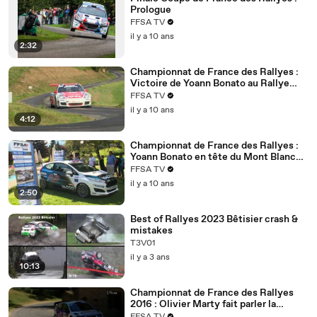
Prologue
FFSA TV
il y a 10 ans
2:32
Championnat de France des Rallyes :
Victoire de Yoann Bonato au Rallye
Mont Blanc Morzine !
FFSA TV
il y a 10 ans
4:12
Championnat de France des Rallyes :
Yoann Bonato en tête du Mont Blanc
Morzine !
FFSA TV
il y a 10 ans
2:50
Best of Rallyes 2023 Bêtisier crash &
mistakes
T3V01
il y a 3 ans
10:13
Championnat de France des Rallyes
2016 : Olivier Marty fait parler la
poudre au Rouergue !