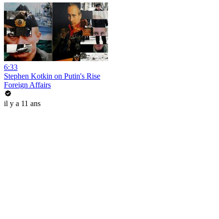
6:33
Stephen Kotkin on Putin's Rise
Foreign Affairs
il y a 11 ans