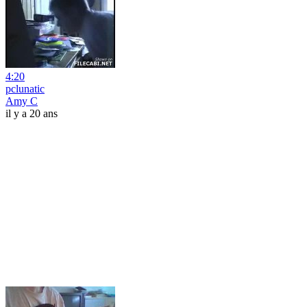
4:20
pclunatic
Amy C
il y a 20 ans