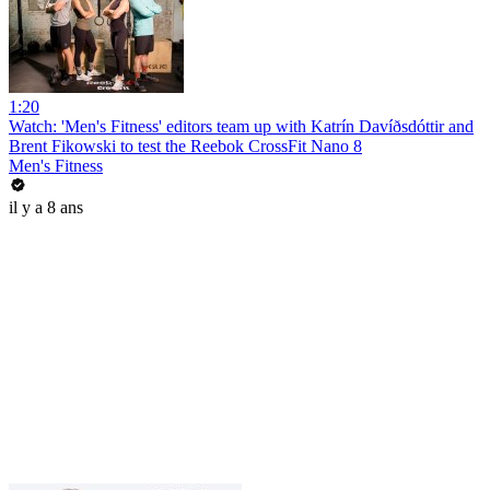
1:20
Watch: 'Men's Fitness' editors team up with Katrín Davíðsdóttir and
Brent Fikowski to test the Reebok CrossFit Nano 8
Men's Fitness
il y a 8 ans