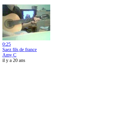
0:25
Saez fils de france
Amy C
il y a 20 ans