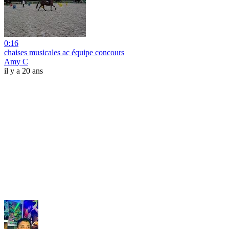
0:16
chaises musicales ac équipe concours
Amy C
il y a 20 ans