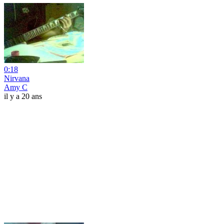
0:18
Nirvana
Amy C
il y a 20 ans