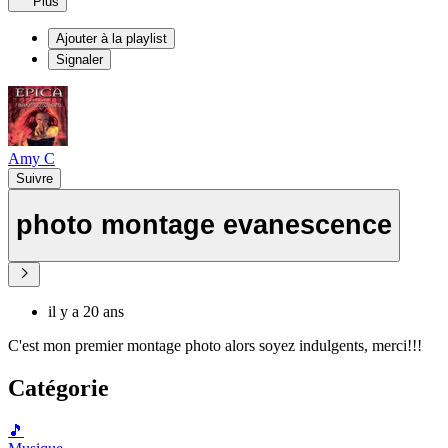
Plus
Ajouter à la playlist
Signaler
Amy C
Suivre
photo montage evanescence
il y a 20 ans
C'est mon premier montage photo alors soyez indulgents, merci!!!
Catégorie
🎵