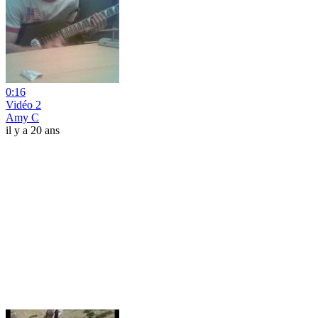
0:16
Vidéo 2
Amy C
il y a 20 ans