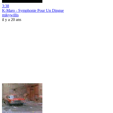
3:38
K-Maro - Symphonie Pour Un Dingue
mikywillis
il y a 20 ans