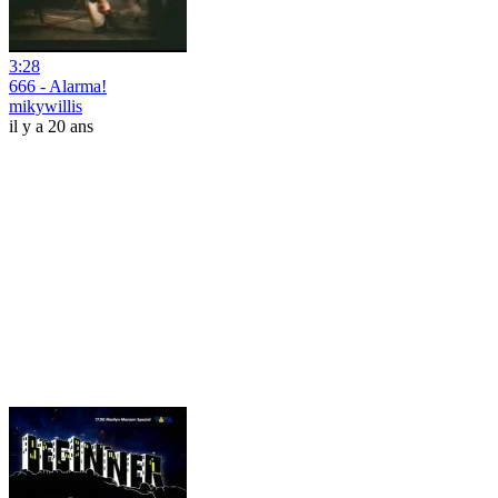
3:28
666 - Alarma!
mikywillis
il y a 20 ans