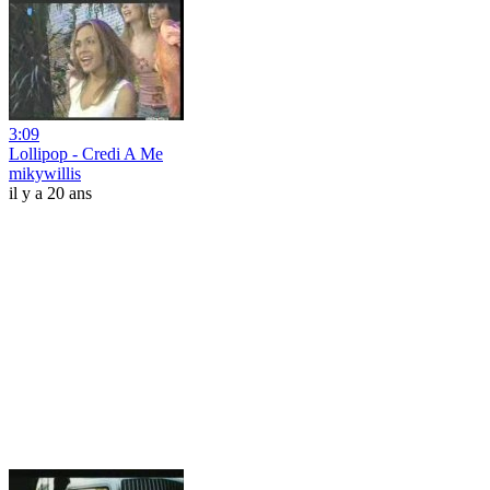
3:09
Lollipop - Credi A Me
mikywillis
il y a 20 ans