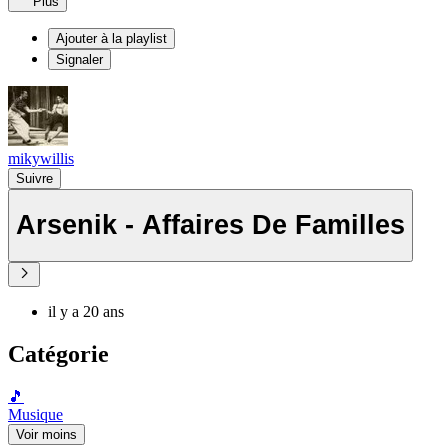
Plus
Ajouter à la playlist
Signaler
mikywillis
Suivre
Arsenik - Affaires De Familles
il y a 20 ans
Catégorie
🎵
Musique
Voir moins