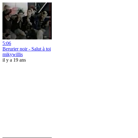
5:06
Berurier noir - Salut à toi
mikywillis
il y a 19 ans