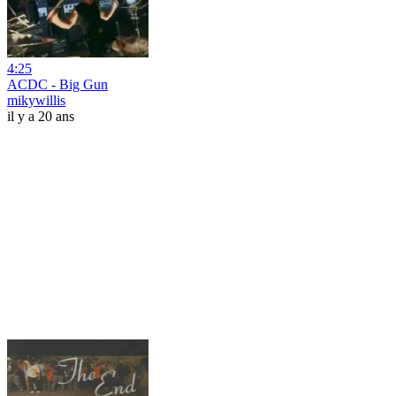
4:25
ACDC - Big Gun
mikywillis
il y a 20 ans