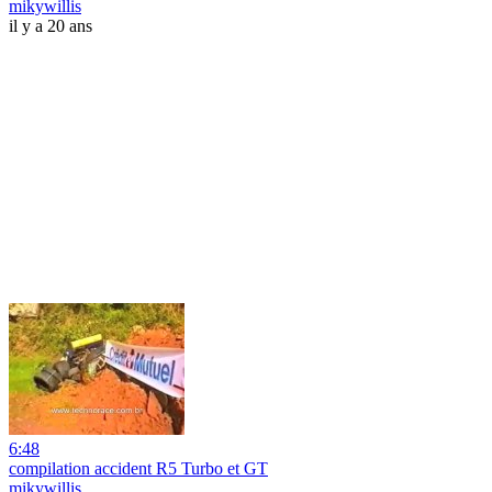
mikywillis
il y a 20 ans
6:48
compilation accident R5 Turbo et GT
mikywillis