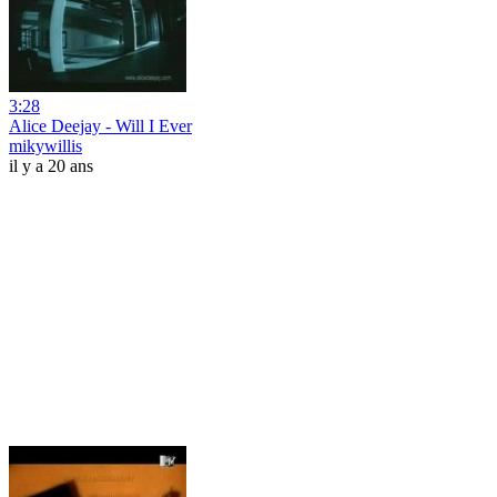
3:28
Alice Deejay - Will I Ever
mikywillis
il y a 20 ans