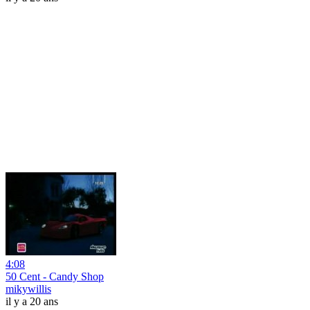
4:08
50 Cent - Candy Shop
mikywillis
il y a 20 ans