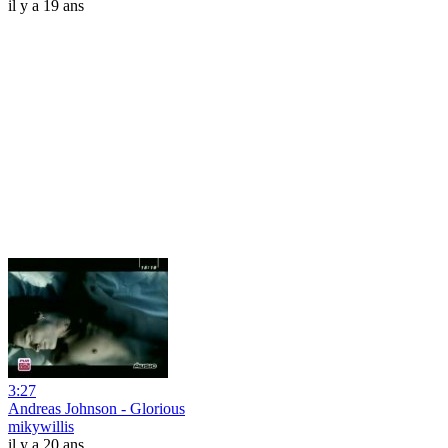
il y a 19 ans
3:27
Andreas Johnson - Glorious
mikywillis
il y a 20 ans