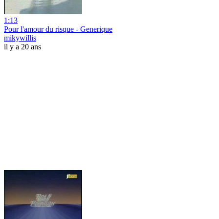
1:13
Pour l'amour du risque - Generique
mikywillis
il y a 20 ans