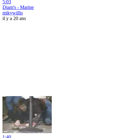
5:03
Diam's - Marine
mikywillis
il y a 20 ans
1:40