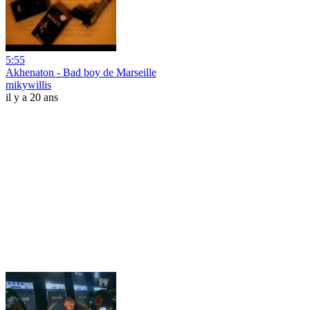
5:55
Akhenaton - Bad boy de Marseille
mikywillis
il y a 20 ans