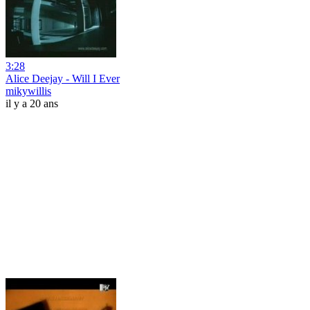
3:28
Alice Deejay - Will I Ever
mikywillis
il y a 20 ans