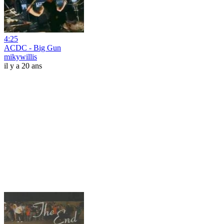
4:25
ACDC - Big Gun
mikywillis
il y a 20 ans