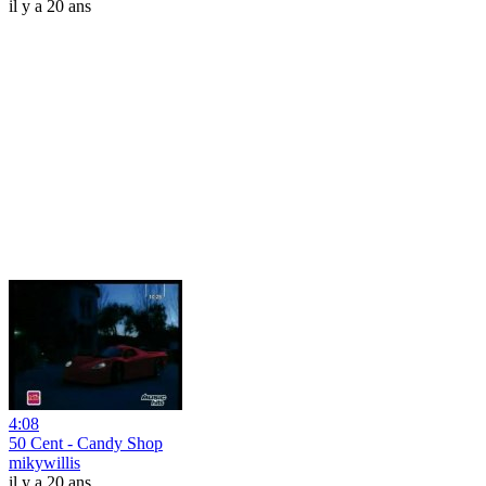
il y a 20 ans
4:08
50 Cent - Candy Shop
mikywillis
il y a 20 ans