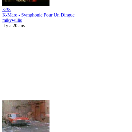
3:38
K-Maro - Symphonie Pour Un Dingue
mikywillis
il y a 20 ans