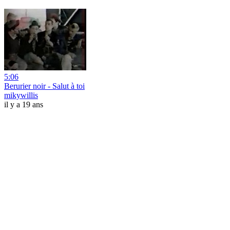
5:06
Berurier noir - Salut à toi
mikywillis
il y a 19 ans