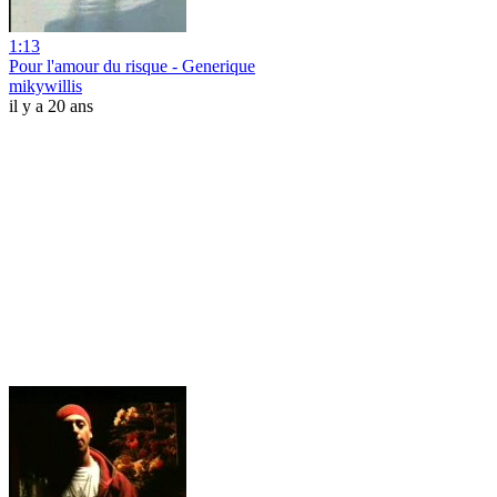
1:13
Pour l'amour du risque - Generique
mikywillis
il y a 20 ans