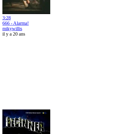
3:28
666 - Alarma!
mikywillis
il y a 20 ans