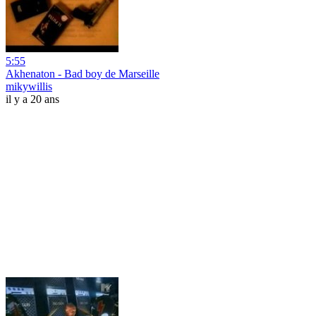
5:55
Akhenaton - Bad boy de Marseille
mikywillis
il y a 20 ans