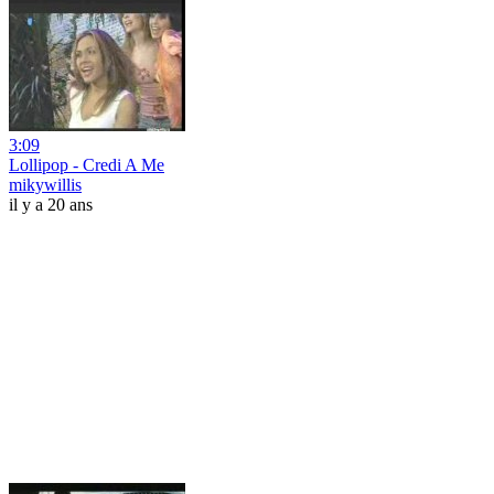
3:09
Lollipop - Credi A Me
mikywillis
il y a 20 ans