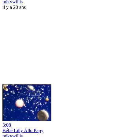
mikywillis
il y a 20 ans
3:08
Bébé Lilly Allo Papy
mikywillis