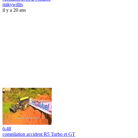
mikywillis
il y a 20 ans
6:48
compilation accident R5 Turbo et GT