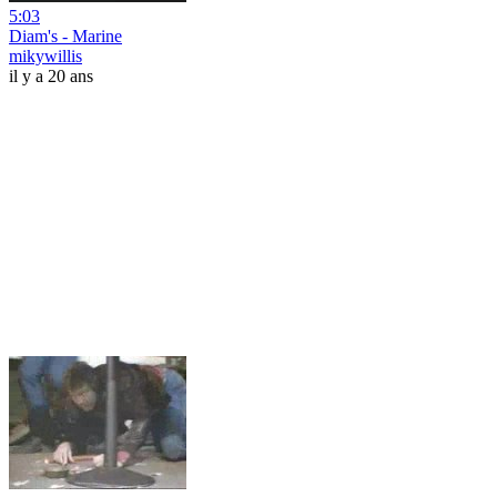
5:03
Diam's - Marine
mikywillis
il y a 20 ans