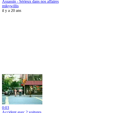
Assassin - Sérieux dans nos affaires
mikywillis
il y a 20 ans
0:03
Accident avec 2 voitures