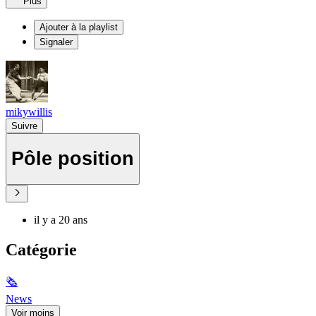
Plus
Ajouter à la playlist
Signaler
mikywillis
Suivre
Pôle position
il y a 20 ans
Catégorie
🗞
News
Voir moins