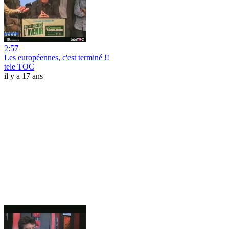
2:57
Les européennes, c'est terminé !!
tele TOC
il y a 17 ans