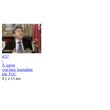
4:57
|
À suivre
vrai-faux journaliste
tele TOC
il y a 15 ans