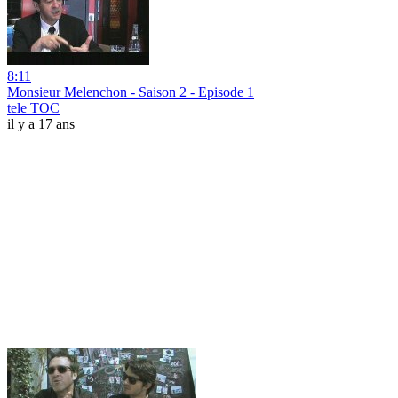
8:11
Monsieur Melenchon - Saison 2 - Episode 1
tele TOC
il y a 17 ans