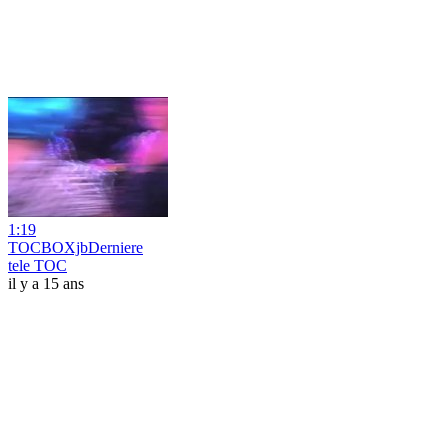
1:19
TOCBOXjbDerniere
tele TOC
il y a 15 ans