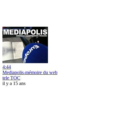
4:44
Mediapolis-mémoire du web
tele TOC
il y a 15 ans