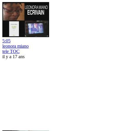
5:05
leonora miano
tele TOC
il y a 17 ans