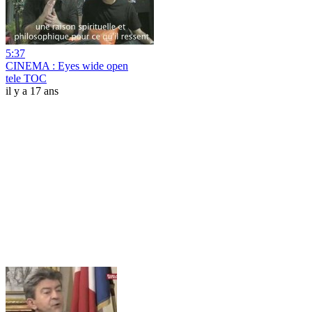
5:37
CINEMA : Eyes wide open
tele TOC
il y a 17 ans