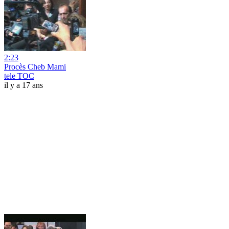
2:23
Procès Cheb Mami
tele TOC
il y a 17 ans