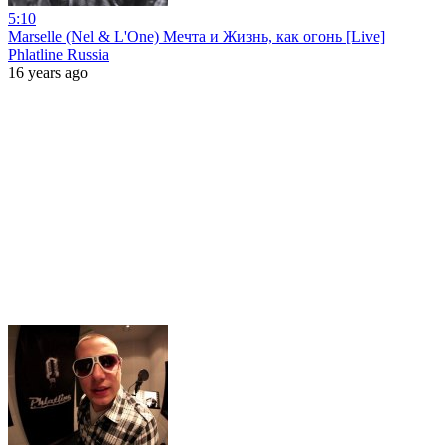
5:10
Marselle (Nel & L'One) Мечта и Жизнь, как огонь [Live]
Phlatline Russia
16 years ago