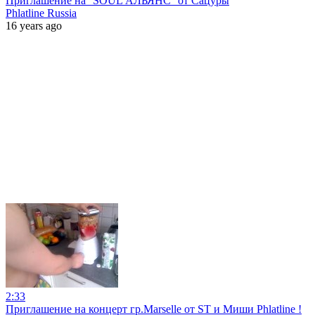
Приглашение на ''SOUL АЛЬЯНС'' от Сацуры
Phlatline Russia
16 years ago
2:33
Приглашение на концерт гр.Marselle от ST и Миши Phlatline !