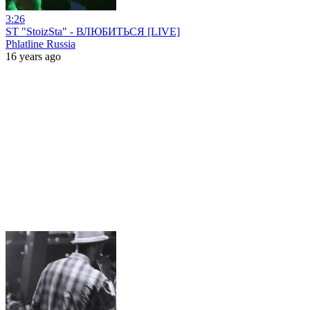
3:26
ST "StoizSta" - ВЛЮБИТЬСЯ [LIVE]
Phlatline Russia
16 years ago