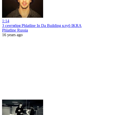
1:14
3 сентября Phlatline In Da Building клуб IKRA
Phlatline Russia
16 years ago