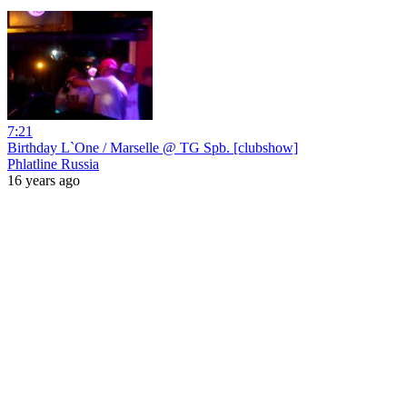
7:21
Birthday L`One / Marselle @ TG Spb. [clubshow]
Phlatline Russia
16 years ago