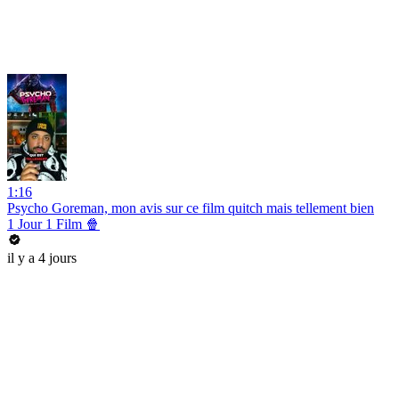
1:16
Psycho Goreman, mon avis sur ce film quitch mais tellement bien
1 Jour 1 Film 🍿
il y a 4 jours