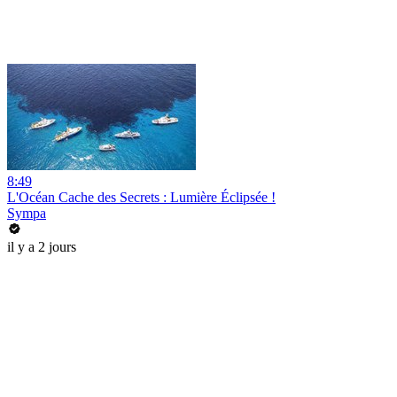
8:49
L'Océan Cache des Secrets : Lumière Éclipsée !
Sympa
il y a 2 jours