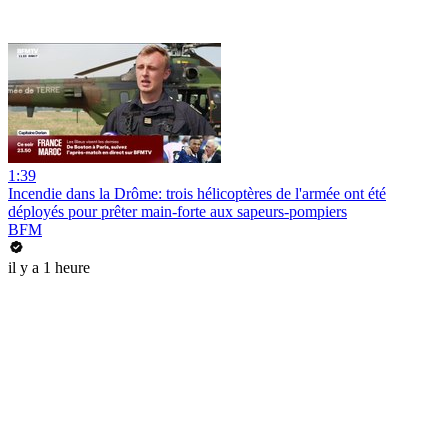
1:39
Incendie dans la Drôme: trois hélicoptères de l'armée ont été
déployés pour prêter main-forte aux sapeurs-pompiers
BFM
il y a 1 heure