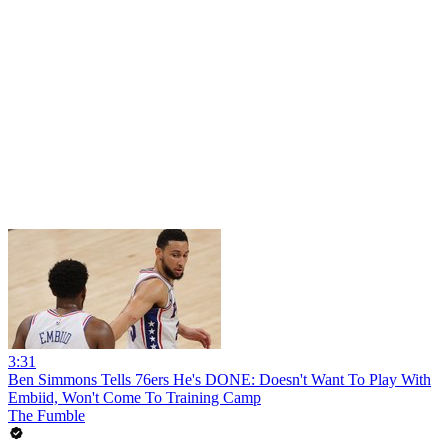
3:31
Ben Simmons Tells 76ers He's DONE: Doesn't Want To Play With
Embiid, Won't Come To Training Camp
The Fumble