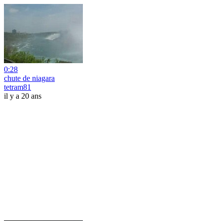
0:28
chute de niagara
tetram81
il y a 20 ans