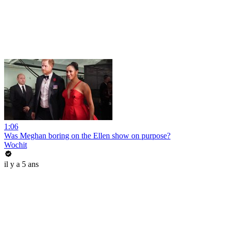
1:06
Was Meghan boring on the Ellen show on purpose?
Wochit
il y a 5 ans