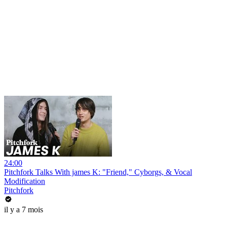
24:00
Pitchfork Talks With james K: "Friend," Cyborgs, & Vocal
Modification
Pitchfork
il y a 7 mois