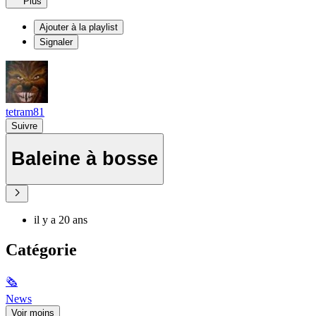
Plus
Ajouter à la playlist
Signaler
tetram81
Suivre
Baleine à bosse
il y a 20 ans
Catégorie
🗞
News
Voir moins