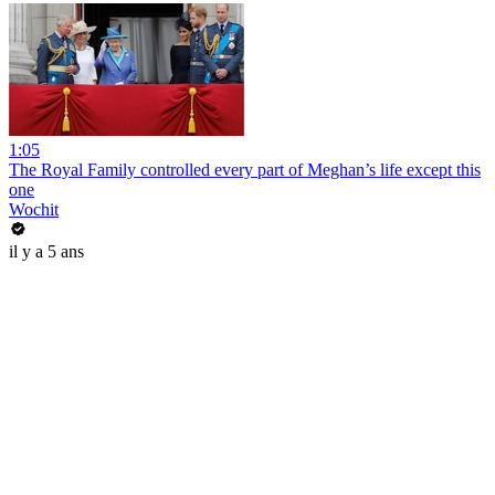
1:05
The Royal Family controlled every part of Meghan’s life except this
one
Wochit
il y a 5 ans