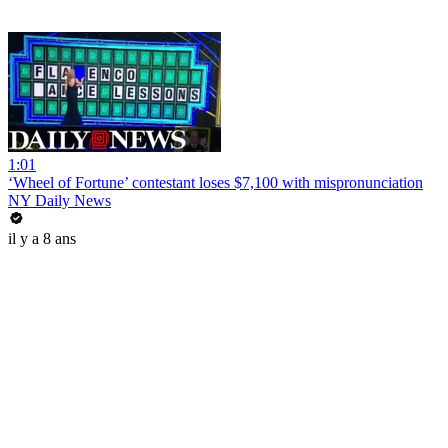
1:01
‘Wheel of Fortune’ contestant loses $7,100 with mispronunciation
NY Daily News
il y a 8 ans