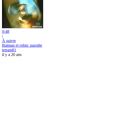
0:48
|
À suivre
Batman et robin: parodie
tetram81
il y a 20 ans