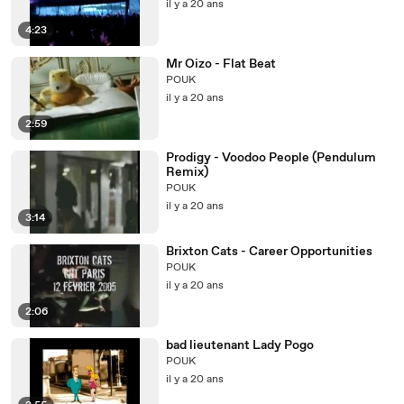
il y a 20 ans
4:23
Mr Oizo - Flat Beat
POUK
il y a 20 ans
2:59
Prodigy - Voodoo People (Pendulum
Remix)
POUK
il y a 20 ans
3:14
Brixton Cats - Career Opportunities
POUK
il y a 20 ans
2:06
bad lieutenant Lady Pogo
POUK
il y a 20 ans