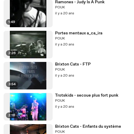
Ramones - Judy Is A Punk
POUK
il y a 20 ans
1:49
Portes mentaux a_ca_ira
POUK
il y a 20 ans
2:26
Brixton Cats - FTP
POUK
il y a 20 ans
3:54
Trotskids - secoue plus fort punk
POUK
il y a 20 ans
2:18
Brixton Cats - Enfants du système
POUK