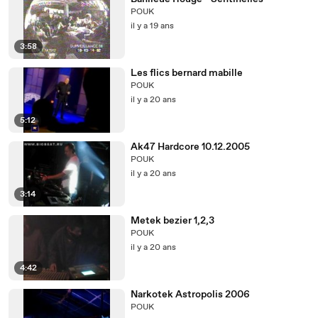
POUK
il y a 19 ans
3:58
Les flics bernard mabille
POUK
il y a 20 ans
5:12
Ak47 Hardcore 10.12.2005
POUK
il y a 20 ans
3:14
Metek bezier 1,2,3
POUK
il y a 20 ans
4:42
Narkotek Astropolis 2006
POUK