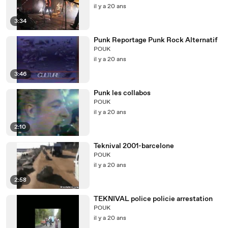
il y a 20 ans
3:34
Punk Reportage Punk Rock Alternatif
POUK
il y a 20 ans
3:46
Punk les collabos
POUK
il y a 20 ans
2:10
Teknival 2001-barcelone
POUK
il y a 20 ans
2:58
TEKNIVAL police policie arrestation
POUK
il y a 20 ans