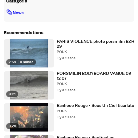
Catégorie
🗞
News
Recommandations
PARIS VIOLENCE photo porsmilin BZH
29
POUK
il y a 19 ans
2:59
|
À suivre
PORSMILIN BODYBOARD VAGUE 09
12 07
POUK
il y a 19 ans
0:21
Banlieue Rouge - Sous Un Ciel Ecarlate
POUK
il y a 19 ans
3:26
Banlieue Rouge - Sentinelles