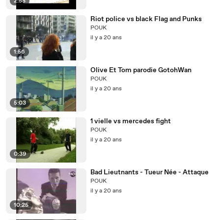
2:55
Riot police vs black Flag and Punks
POUK
il y a 20 ans
1:56
Olive Et Tom parodie GotohWan
POUK
il y a 20 ans
5:03
1 vielle vs mercedes fight
POUK
il y a 20 ans
0:39
Bad Lieutnants - Tueur Née - Attaque
POUK
il y a 20 ans
10:25