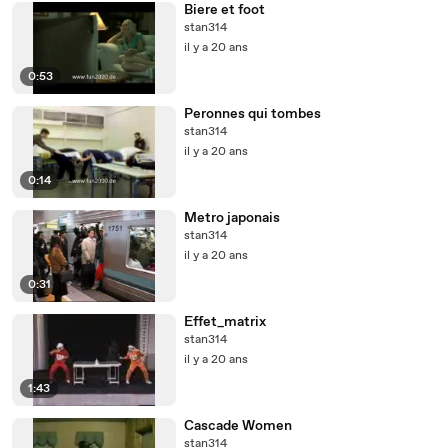
Biere et foot
stan314
il y a 20 ans
0:53
Peronnes qui tombes
stan314
il y a 20 ans
0:14
Metro japonais
stan314
il y a 20 ans
0:31
Effet_matrix
stan314
il y a 20 ans
1:43
Cascade Women
stan314