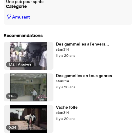
Une pub pour sprite
Catégorie
🎈
Amusant
Recommandations
Des gammelles a l'envers...
stan314
il y a 20 ans
1:12
|
À suivre
Des gamelles en tous genres
stan314
il y a 20 ans
1:05
Vache folle
stan314
il y a 20 ans
0:34