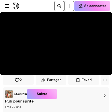
Passer au player
Passer au contenu principal
Se connecter
2
Partager
Favori
Suivre
stan314
Pub pour sprite
il y a 20 ans