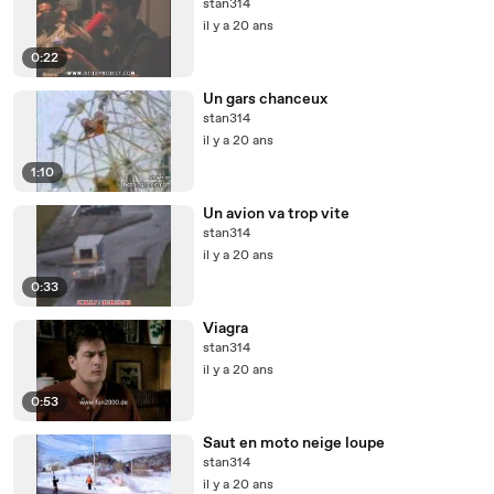
stan314
il y a 20 ans
0:22
Un gars chanceux
stan314
il y a 20 ans
1:10
Un avion va trop vite
stan314
il y a 20 ans
0:33
Viagra
stan314
il y a 20 ans
0:53
Saut en moto neige loupe
stan314
il y a 20 ans