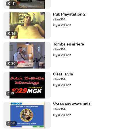
0:17
Pub Playstation 2
stan314
il y a 20 ans
0:35
Tombe en arriere
stan314
il y a 20 ans
0:20
C'est la vie
stan314
il y a 20 ans
1:16
Votes aux etats unis
stan314
il y a 20 ans
1:08