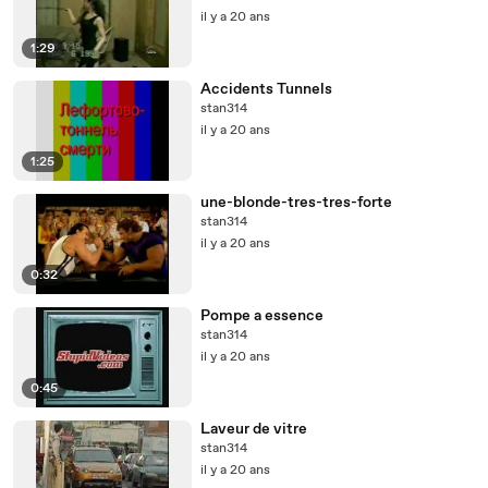
il y a 20 ans
1:29
Accidents Tunnels
stan314
il y a 20 ans
1:25
une-blonde-tres-tres-forte
stan314
il y a 20 ans
0:32
Pompe a essence
stan314
il y a 20 ans
0:45
Laveur de vitre
stan314
il y a 20 ans