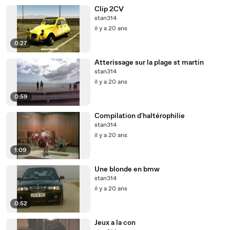
Clip 2CV
stan314
il y a 20 ans
0:27
Atterissage sur la plage st martin
stan314
il y a 20 ans
0:59
Compilation d'haltérophilie
stan314
il y a 20 ans
1:09
Une blonde en bmw
stan314
il y a 20 ans
0:52
Jeux a la con