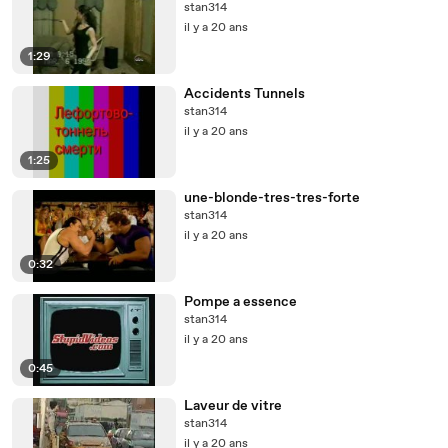
stan314
il y a 20 ans
1:29
Accidents Tunnels
stan314
il y a 20 ans
1:25
une-blonde-tres-tres-forte
stan314
il y a 20 ans
0:32
Pompe a essence
stan314
il y a 20 ans
0:45
Laveur de vitre
stan314
il y a 20 ans