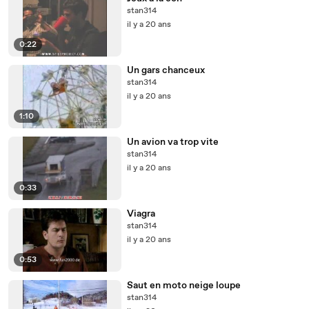
stan314
il y a 20 ans
0:22
Un gars chanceux
stan314
il y a 20 ans
1:10
Un avion va trop vite
stan314
il y a 20 ans
0:33
Viagra
stan314
il y a 20 ans
0:53
Saut en moto neige loupe
stan314