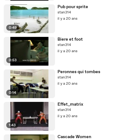
Pub pour sprite
stan314
il y a 20 ans
0:49
Biere et foot
stan314
il y a 20 ans
0:53
Peronnes qui tombes
stan314
il y a 20 ans
0:14
Effet_matrix
stan314
il y a 20 ans
1:43
Cascade Women