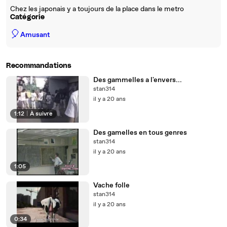
Chez les japonais y a toujours de la place dans le metro
Catégorie
🎈
Amusant
Recommandations
Des gammelles a l'envers...
stan314
il y a 20 ans
1:12
|
À suivre
Des gamelles en tous genres
stan314
il y a 20 ans
1:05
Vache folle
stan314
il y a 20 ans
0:34