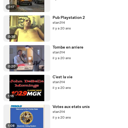
0:17
Pub Playstation 2
stan314
il y a 20 ans
0:35
Tombe en arriere
stan314
il y a 20 ans
0:20
C'est la vie
stan314
il y a 20 ans
1:16
Votes aux etats unis
stan314
il y a 20 ans
1:08