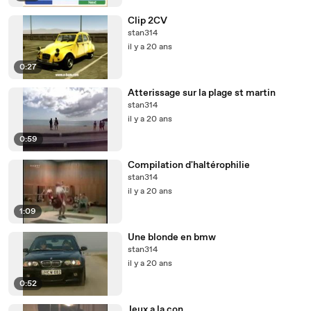
Clip 2CV
stan314
il y a 20 ans
0:27
Atterissage sur la plage st martin
stan314
il y a 20 ans
0:59
Compilation d'haltérophilie
stan314
il y a 20 ans
1:09
Une blonde en bmw
stan314
il y a 20 ans
0:52
Jeux a la con