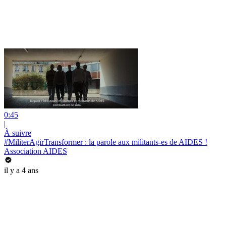
0:45
|
À suivre
#MiliterAgirTransformer : la parole aux militants-es de AIDES !
Association AIDES
il y a 4 ans