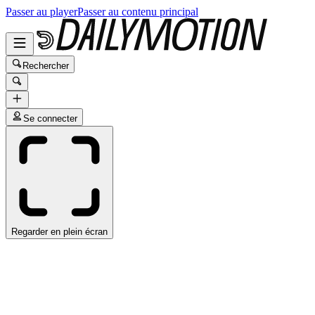
Passer au player
Passer au contenu principal
Rechercher
Se connecter
Regarder en plein écran