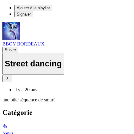
Ajouter à la playlist
Signaler
BBOY BORDEAUX
Suivre
Street dancing
il y a 20 ans
une ptite séquence de smurf
Catégorie
🗞
News