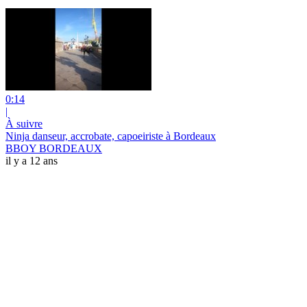
0:14
|
À suivre
Ninja danseur, accrobate, capoeiriste à Bordeaux
BBOY BORDEAUX
il y a 12 ans