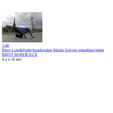
1:40
Bboy Lolo&Funkyhousbreaker Martin Solveig something better
BBOY BORDEAUX
il y a 16 ans