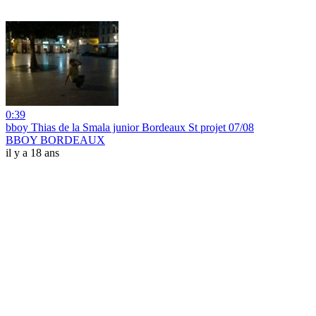
0:39
bboy Thias de la Smala junior Bordeaux St projet 07/08
BBOY BORDEAUX
il y a 18 ans