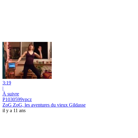
3:19
|
À suivre
P1030599vpcz
ZoG ZoG, les aventures du vieux Gildasse
il y a 11 ans