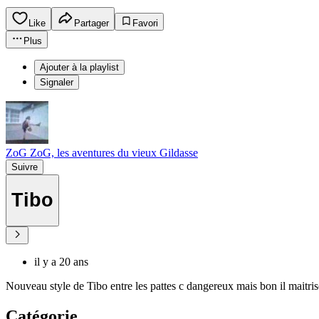
Like
Partager
Favori
Plus
Ajouter à la playlist
Signaler
ZoG ZoG, les aventures du vieux Gildasse
Suivre
Tibo
il y a 20 ans
Nouveau style de Tibo entre les pattes c dangereux mais bon il maitris
Catégorie