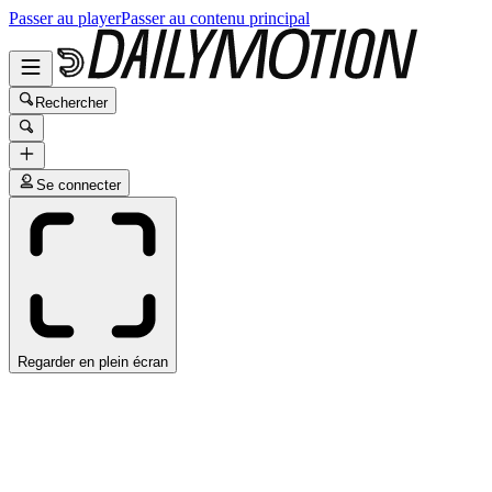
Passer au player
Passer au contenu principal
Rechercher
Se connecter
Regarder en plein écran