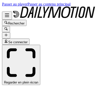
Passer au player
Passer au contenu principal
Rechercher
Se connecter
Regarder en plein écran