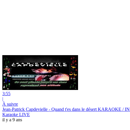
3:55
|
À suivre
Jean-Patrick Capdevielle - Quand t'es dans le désert KARAOKE
Karaoke LIVE
il y a 9 ans