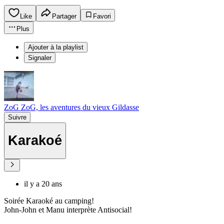
Like
Partager
Favori
Plus
Ajouter à la playlist
Signaler
ZoG ZoG, les aventures du vieux Gildasse
Suivre
Karakoé
il y a 20 ans
Soirée Karaoké au camping!
John-John et Manu interprète Antisocial!