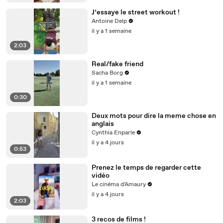
J’essaye le street workout !
Antoine Delp
il y a 1 semaine
2:03
Real/fake friend
Sacha Borg
il y a 1 semaine
0:30
Deux mots pour dire la meme chose en
anglais
Cynthia Enparle
il y a 4 jours
0:53
Prenez le temps de regarder cette
vidéo
Le cinéma d'Amaury
il y a 4 jours
2:03
3 recos de films !