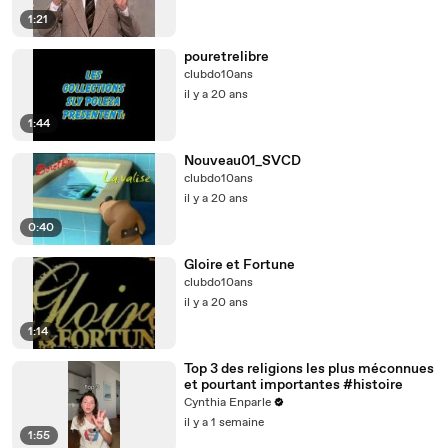
1:21
pouretrelibre
clubdo10ans
il y a 20 ans
1:44
Nouveau01_SVCD
clubdo10ans
il y a 20 ans
0:40
Gloire et Fortune
clubdo10ans
il y a 20 ans
1:14
Top 3 des religions les plus méconnues
et pourtant importantes #histoire
Cynthia Enparle
il y a 1 semaine
1:55