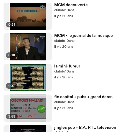
MCM decouverte
clubdo10ans
il y a 20 ans
0:31
MCM - le journal de la musique
clubdo10ans
il y a 20 ans
0:18
la mini-fureur
clubdo10ans
il y a 20 ans
1:07
fin capital + pubs + grand écran
clubdo10ans
il y a 20 ans
3:58
jingles pub + B.A. RTL télévision