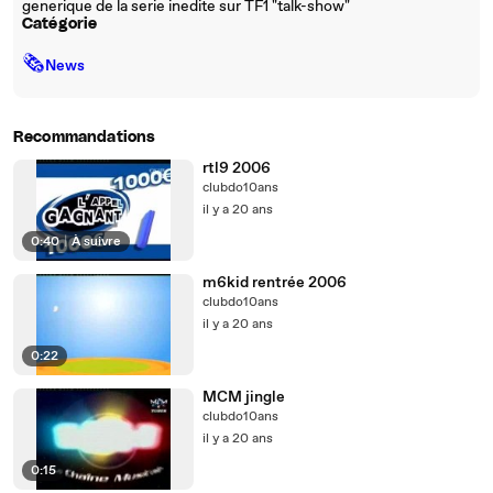
generique de la serie inedite sur TF1 "talk-show"
Catégorie
🗞
News
Recommandations
rtl9 2006
clubdo10ans
il y a 20 ans
0:40
|
À suivre
m6kid rentrée 2006
clubdo10ans
il y a 20 ans
0:22
MCM jingle
clubdo10ans
il y a 20 ans
0:15