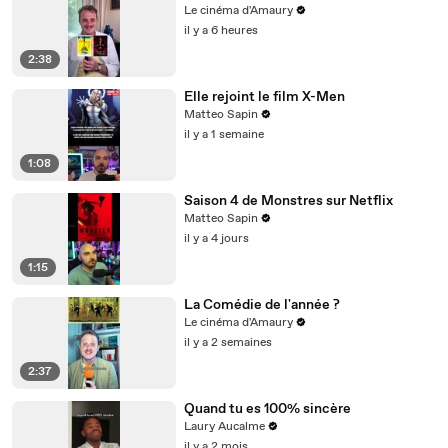
Le cinéma d'Amaury
il y a 6 heures
2:38
Elle rejoint le film X-Men
Matteo Sapin
il y a 1 semaine
1:08
Saison 4 de Monstres sur Netflix
Matteo Sapin
il y a 4 jours
1:15
La Comédie de l'année ?
Le cinéma d'Amaury
il y a 2 semaines
2:37
Quand tu es 100% sincère
Laury Aucalme
il y a 2 mois