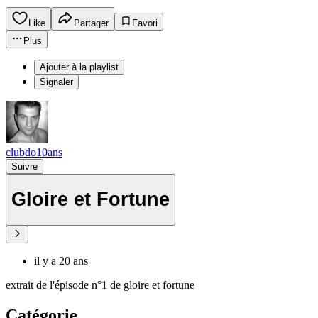
Like
Partager
Favori
Plus
Ajouter à la playlist
Signaler
clubdo10ans
Suivre
Gloire et Fortune
il y a 20 ans
extrait de l'épisode n°1 de gloire et fortune
Catégorie