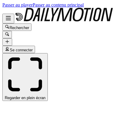
Passer au player
Passer au contenu principal
Rechercher
Se connecter
Regarder en plein écran