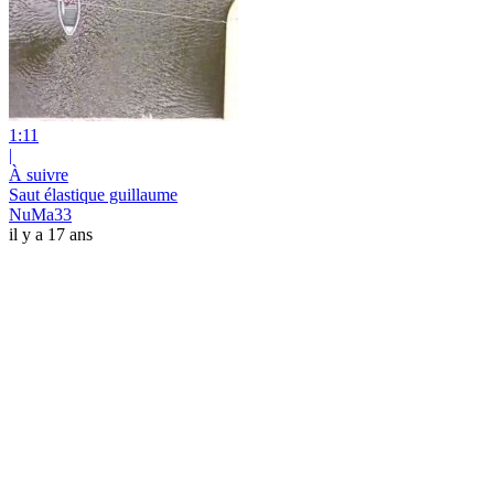
1:11
|
À suivre
Saut élastique guillaume
NuMa33
il y a 17 ans