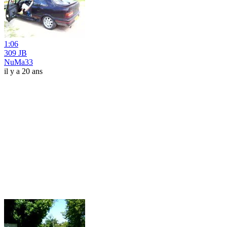
1:06
309 JB
NuMa33
il y a 20 ans