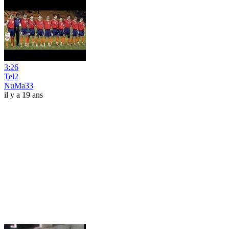
3:26
Tel2
NuMa33
il y a 19 ans