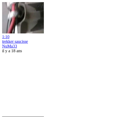
1:10
trekker saucisse
NuMa33
il y a 18 ans