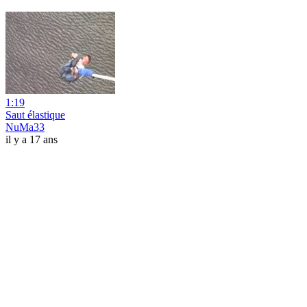
1:19
Saut élastique
NuMa33
il y a 17 ans