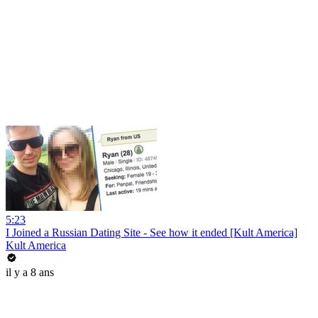
5:23
I Joined a Russian Dating Site - See how it ended [Kult America]
Kult America
il y a 8 ans