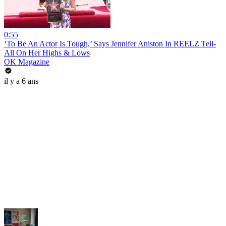
0:55
‘To Be An Actor Is Tough,’ Says Jennifer Aniston In REELZ Tell-
All On Her Highs & Lows
OK Magazine
il y a 6 ans