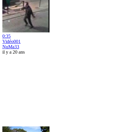
0:35
Vidéo001
NuMa33
il y a 20 ans