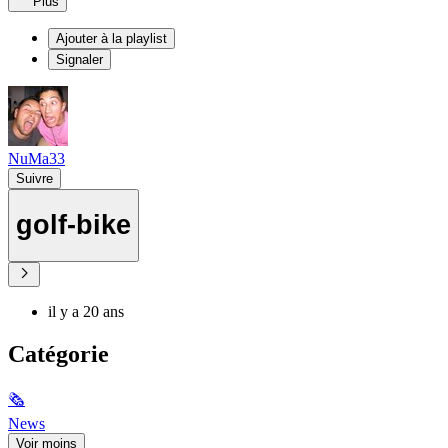
Plus
Ajouter à la playlist
Signaler
NuMa33
Suivre
golf-bike
il y a 20 ans
Catégorie
🗞
News
Voir moins