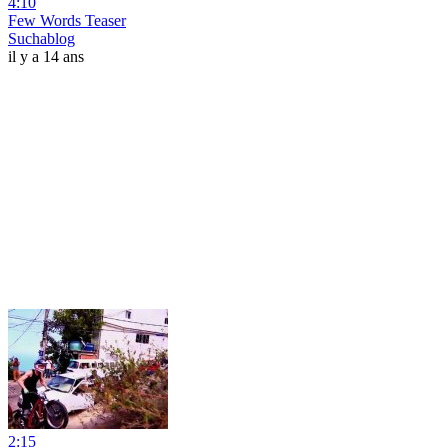
4:10
Few Words Teaser
Suchablog
il y a 14 ans
2:15