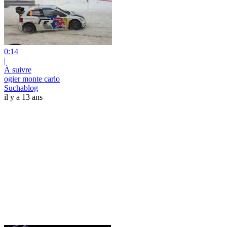
0:14
|
À suivre
ogier monte carlo
Suchablog
il y a 13 ans