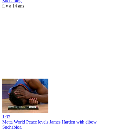
Suchablog
il y a 14 ans
1:32
Metta World Peace levels James Harden with elbow
Suchablog