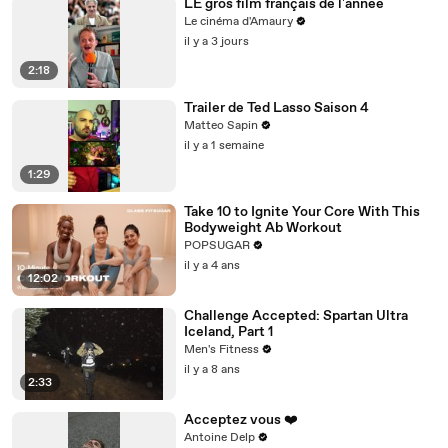
LE gros film français de l'année
Le cinéma d'Amaury
il y a 3 jours
2:18
Trailer de Ted Lasso Saison 4
Matteo Sapin
il y a 1 semaine
1:29
Take 10 to Ignite Your Core With This
Bodyweight Ab Workout
POPSUGAR
il y a 4 ans
12:02
Challenge Accepted: Spartan Ultra
Iceland, Part 1
Men's Fitness
il y a 8 ans
2:33
Acceptez vous ❤️
Antoine Delp