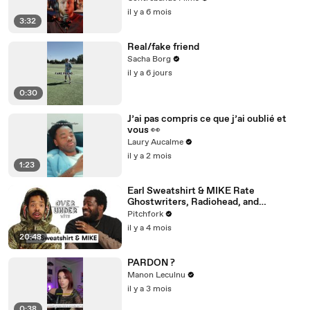
?
il y a 6 mois
3:32
Real/fake friend
Sacha Borg
il y a 6 jours
0:30
J’ai pas compris ce que j’ai oublié et
vous 👀
Laury Aucalme
il y a 2 mois
1:23
Earl Sweatshirt & MIKE Rate
Ghostwriters, Radiohead, and
Longevity
Pitchfork
il y a 4 mois
20:48
PARDON ?
Manon Leculnu
il y a 3 mois
0:38