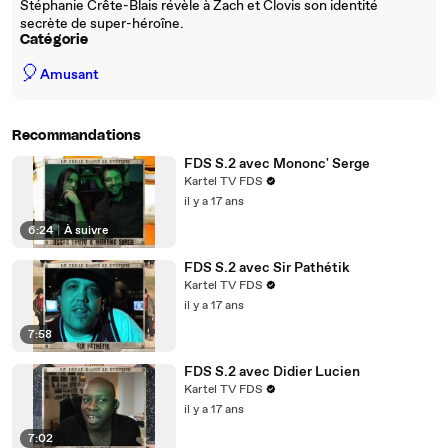
Stéphanie Crête-Blais révèle à Zach et Clovis son identité
secrète de super-héroîne.
Catégorie
🎈
Amusant
Recommandations
FDS S.2 avec Mononc' Serge
Kartel TV FDS
il y a 17 ans
6:24
|
À suivre
FDS S.2 avec Sir Pathétik
Kartel TV FDS
il y a 17 ans
7:58
FDS S.2 avec Didier Lucien
Kartel TV FDS
il y a 17 ans
7:02