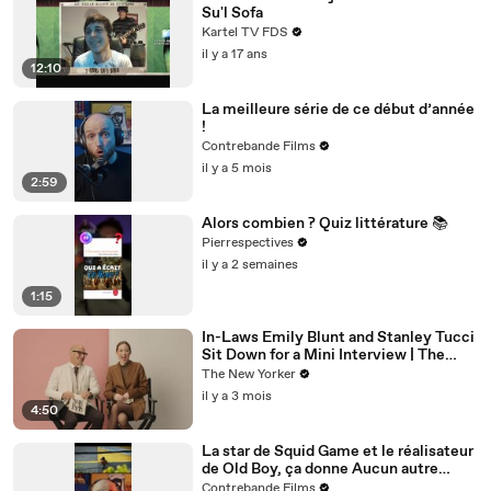
Su'l Sofa
Kartel TV FDS
il y a 17 ans
12:10
La meilleure série de ce début d’année
!
Contrebande Films
il y a 5 mois
2:59
Alors combien ? Quiz littérature 📚
Pierrespectives
il y a 2 semaines
1:15
In-Laws Emily Blunt and Stanley Tucci
Sit Down for a Mini Interview | The
New Yorker Mini Interview
The New Yorker
il y a 3 mois
4:50
La star de Squid Game et le réalisateur
de Old Boy, ça donne Aucun autre
choix. Est-ce le chef-d’œuvre annoncé
Contrebande Films