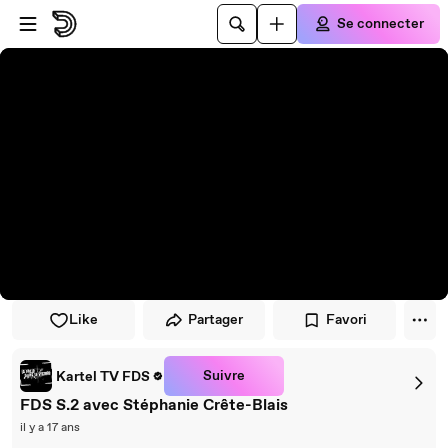
Passer au player
Passer au contenu principal
Se connecter
Like
Partager
Favori
Suivre
Kartel TV FDS
FDS S.2 avec Stéphanie Crête-Blais
il y a 17 ans