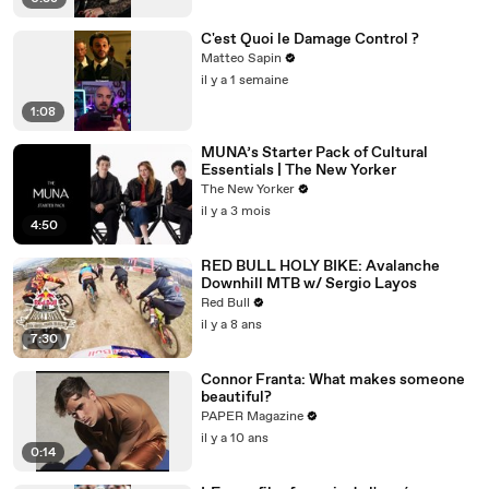
C'est Quoi le Damage Control ?
Matteo Sapin
il y a 1 semaine
1:08
MUNA’s Starter Pack of Cultural
Essentials | The New Yorker
The New Yorker
il y a 3 mois
4:50
RED BULL HOLY BIKE: Avalanche
Downhill MTB w/ Sergio Layos
Red Bull
il y a 8 ans
7:30
Connor Franta: What makes someone
beautiful?
PAPER Magazine
il y a 10 ans
0:14