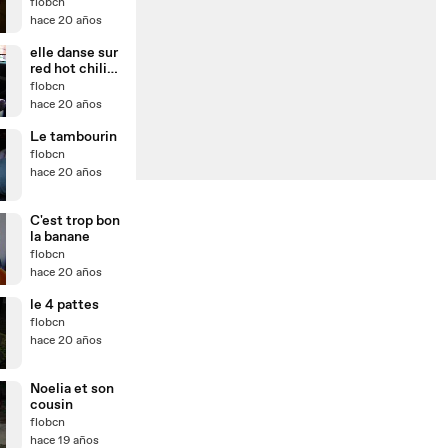
flobcn
hace 20 años
elle danse sur
red hot chili
peppers
flobcn
hace 20 años
Le tambourin
flobcn
hace 20 años
C'est trop bon
la banane
flobcn
hace 20 años
le 4 pattes
flobcn
hace 20 años
Noelia et son
cousin
flobcn
hace 19 años