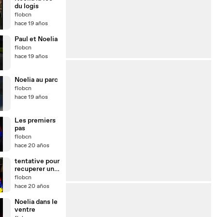
du logis
flobcn
hace 19 años
Paul et Noelia
flobcn
hace 19 años
Noelia au parc
flobcn
hace 19 años
Les premiers
pas
flobcn
hace 20 años
tentative pour
recuperer un
jouet
flobcn
hace 20 años
Noelia dans le
ventre