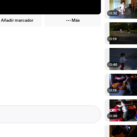
0:32
Añadir marcador
Más
0:19
0:46
0:19
0:36