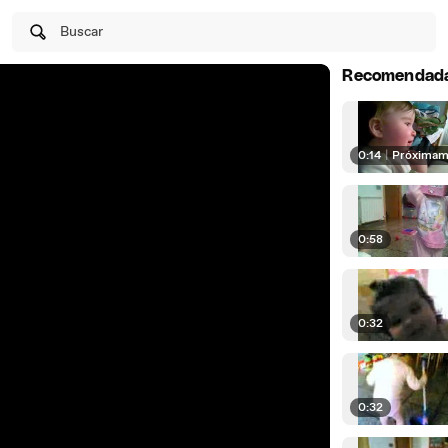
Buscar
Recomendad
0:14
|
Próximam
0:58
0:32
0:32