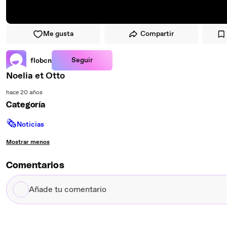
Me gusta
Compartir
Seguir
flobcn
Noelia et Otto
hace 20 años
Categoría
🗞
Noticias
Mostrar menos
Comentarios
Añade
tu
comentario