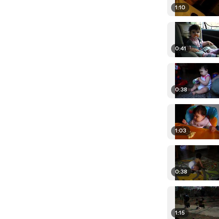
1:10
0:41
0:38
1:03
0:38
1:15