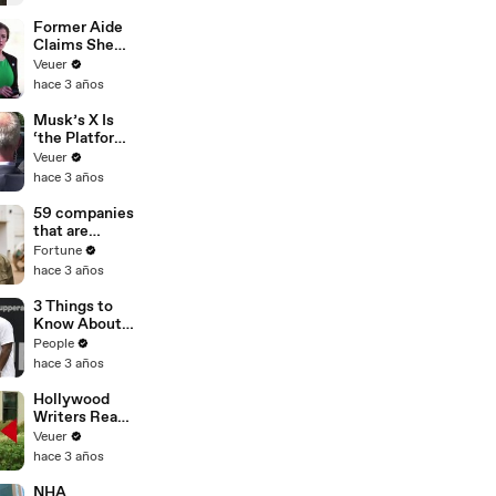
Former Aide
Claims She
Was Asked to
Veuer
Make a ‘Hit
hace 3 años
List’ For
Trump
Musk’s X Is
‘the Platform
With the
Veuer
Largest Ratio
hace 3 años
of
Misinformatio
59 companies
n or
that are
Disinformatio
changing the
Fortune
n’ Amongst
world: From
hace 3 años
All Social
Tesla to
Media
Chobani
3 Things to
Platforms
Know About
Coco Gauff's
People
Parents
hace 3 años
Hollywood
Writers Reach
‘Tentative
Veuer
Agreement’
hace 3 años
With Studios
After 146 Day
NHA