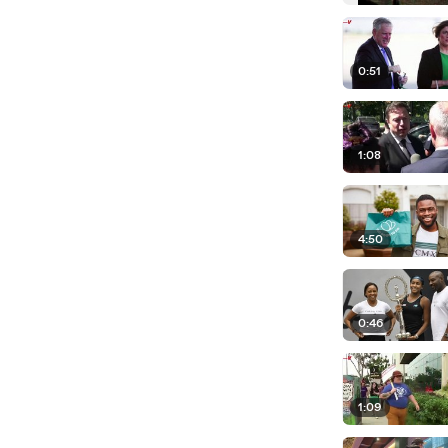
0:51
1:08
4:50
0:46
1:09