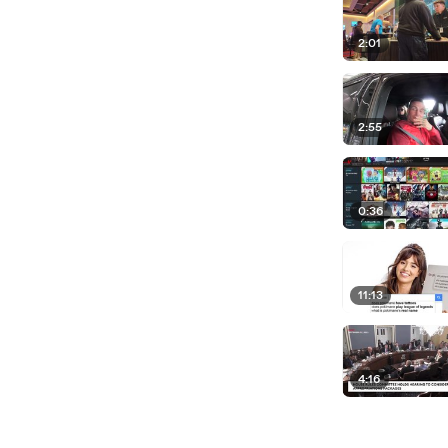
2:01
2:55
0:36
11:13
4:16