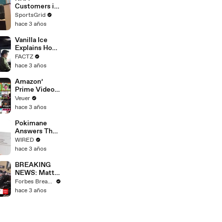
Strike
Customers in
Limbo as
SportsGrid
Company
hace 3 años
Faces
Potential
Vanilla Ice
Merger
Explains How
the 90’s
FACTZ
Shaped
hace 3 años
America
Amazon’
Prime Video
Will Show
Veuer
Commercials
hace 3 años
Starting Next
Year
Pokimane
Answers The
Web's Most
WIRED
Searched
hace 3 años
Questions
BREAKING
NEWS: Matt
Gaetz Tells
Forbes Breaking News
House
hace 3 años
Committee:
'I'm Not Going
To Vote For A
Continuing