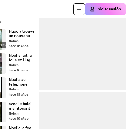
Iniciar sesión
a
Hugo a trouvé
un nouveau
jeu
flobcn
ente
hace 16 años
Noelia fait la
folle et Hugo
s'éclate
flobcn
hace 16 años
Noelia au
telephone
flobcn
hace 19 años
avec le balai
maintenant
flobcn
hace 19 años
Noelia la fee