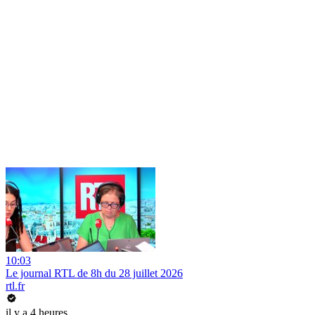
10:03
Le journal RTL de 8h du 28 juillet 2026
rtl.fr
il y a 4 heures