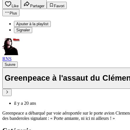
Like
Partager
Favori
Plus
Ajouter à la playlist
Signaler
RNS
Suivre
Greenpeace à l'assaut du Cléme
il y a 20 ans
Greenpeace a débarqué par voie aéroportée sur le porte avion Clemenc
des banderoles signalant : « Porte amiante, ni ici ni ailleurs ! »