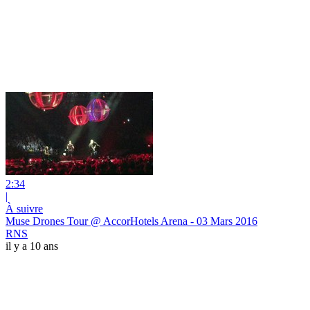
2:34
|
À suivre
Muse Drones Tour @ AccorHotels Arena - 03 Mars 2016
RNS
il y a 10 ans