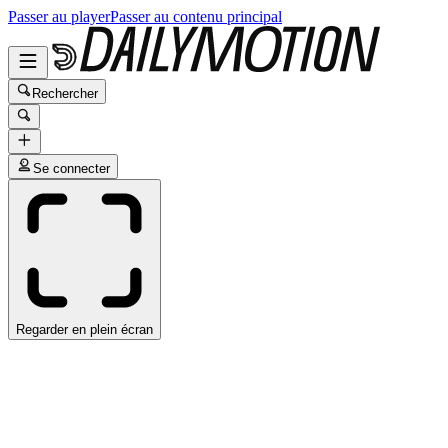
Passer au player
Passer au contenu principal
Rechercher
Se connecter
Regarder en plein écran