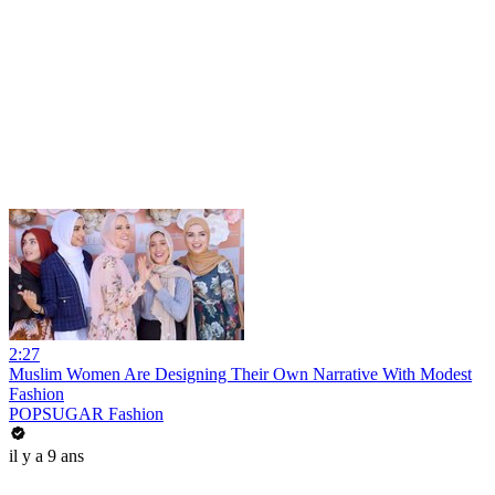
2:27
Muslim Women Are Designing Their Own Narrative With Modest
Fashion
POPSUGAR Fashion
il y a 9 ans