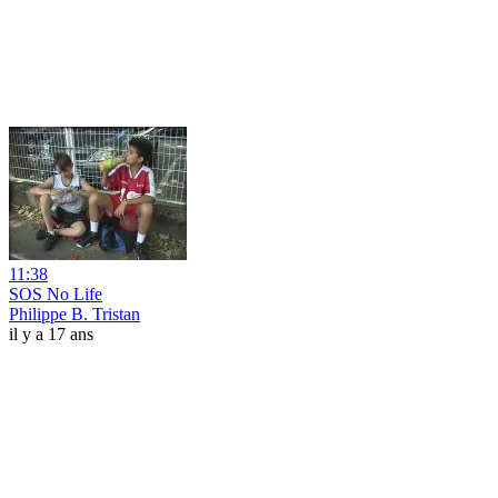
11:38
SOS No Life
Philippe B. Tristan
il y a 17 ans