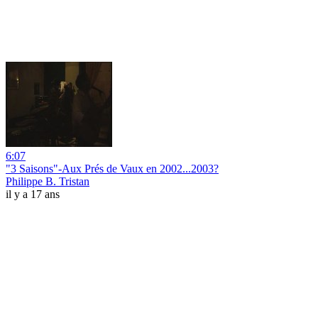
6:07
"3 Saisons"-Aux Prés de Vaux en 2002...2003?
Philippe B. Tristan
il y a 17 ans