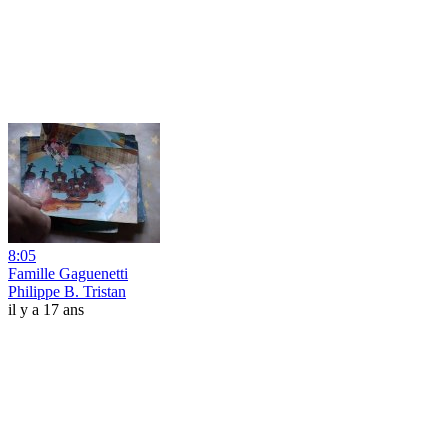
8:05
Famille Gaguenetti
Philippe B. Tristan
il y a 17 ans