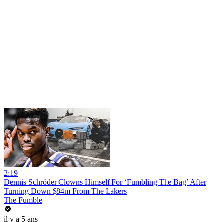
2:19
Dennis Schröder Clowns Himself For ‘Fumbling The Bag’ After
Turning Down $84m From The Lakers
The Fumble
il y a 5 ans