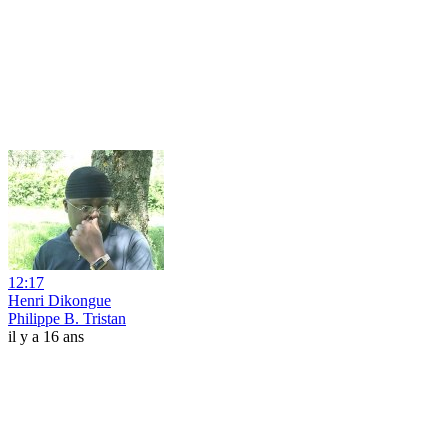
12:17
Henri Dikongue
Philippe B. Tristan
il y a 16 ans