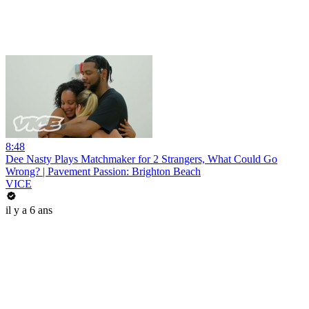
8:48
Dee Nasty Plays Matchmaker for 2 Strangers, What Could Go
Wrong? | Pavement Passion: Brighton Beach
VICE
il y a 6 ans