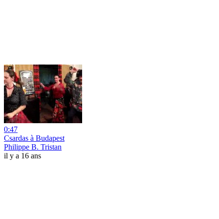
0:47
Csardas à Budapest
Philippe B. Tristan
il y a 16 ans