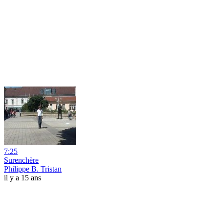
7:25
Surenchère
Philippe B. Tristan
il y a 15 ans