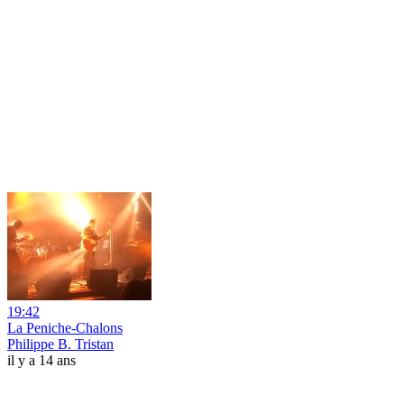
19:42
La Peniche-Chalons
Philippe B. Tristan
il y a 14 ans