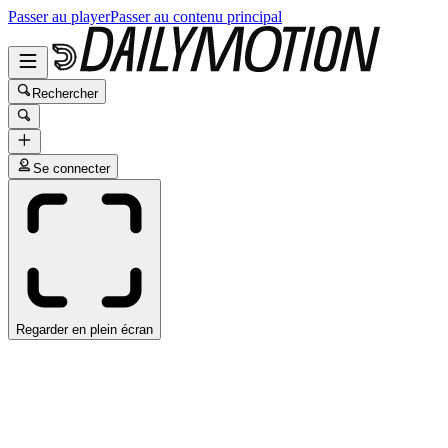
Passer au player
Passer au contenu principal
Rechercher
Se connecter
Regarder en plein écran