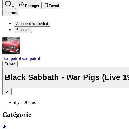
4
Partager
Favori
Plus
Ajouter à la playlist
Signaler
Soulpatrol soulpatrol
Suivre
Black Sabbath - War Pigs (Live 1
il y a 20 ans
Catégorie
🎵