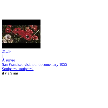
21:29
|
À suivre
San Francisco visit tour documentary 1955
Soulpatrol soulpatrol
il y a 9 ans