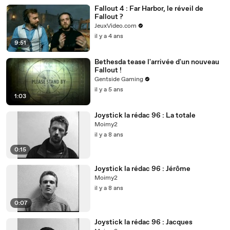
Fallout 4 : Far Harbor, le réveil de
Fallout ?
JeuxVideo.com
il y a 4 ans
9:51
Bethesda tease l'arrivée d'un nouveau
Fallout !
Gentside Gaming
il y a 5 ans
1:03
Joystick la rédac 96 : La totale
Moimy2
il y a 8 ans
0:15
Joystick la rédac 96 : Jérôme
Moimy2
il y a 8 ans
0:07
Joystick la rédac 96 : Jacques