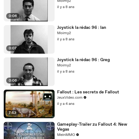
Moimy2
il y a 8 ans
0:06
Joystick la rédac 96 : Ian
Moimy2
il y a 8 ans
0:07
Joystick la rédac 96 : Greg
Moimy2
il y a 8 ans
0:06
Fallout : Les secrets de Fallout
JeuxVideo.com
il y a 4 ans
7:53
Gameplay-Trailer zu Fallout 4: New
Vegas
MeinMMO