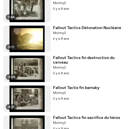
Moimy2
il y a 9 ans
1:44
Fallout Tactics Détonation Nucléaire
Moimy2
il y a 9 ans
0:17
Fallout Tactics fin destruction du
cerveau
Moimy2
il y a 9 ans
3:56
Fallout Tactis fin barnaky
Moimy2
il y a 9 ans
4:31
Fallout Tactics fin sacrifice du héros
Moimy2
il y a 9 ans