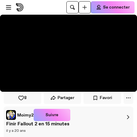
Passer au player
Passer au contenu principal
Se connecter
8
Partager
Favori
Suivre
Moimy2
Finir Fallout 2 en 15 minutes
il y a 20 ans