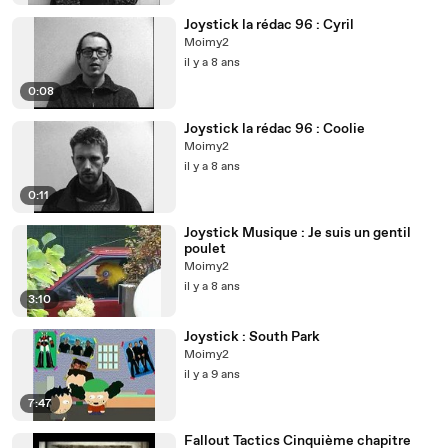
Joystick la rédac 96 : Cyril
Moimy2
il y a 8 ans
0:08
Joystick la rédac 96 : Coolie
Moimy2
il y a 8 ans
0:11
Joystick Musique : Je suis un gentil
poulet
Moimy2
il y a 8 ans
3:10
Joystick : South Park
Moimy2
il y a 9 ans
7:47
Fallout Tactics Cinquième chapitre