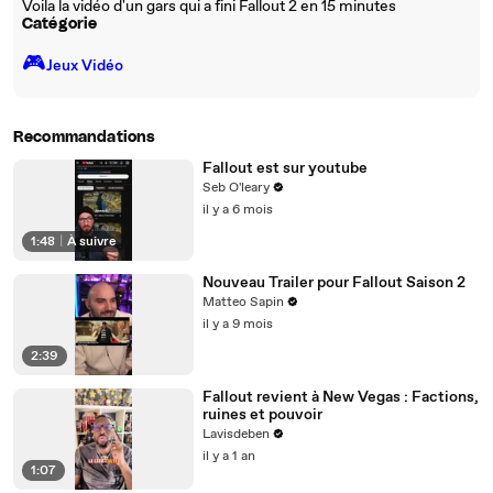
Voila la vidéo d'un gars qui a fini Fallout 2 en 15 minutes
Catégorie
🎮️
Jeux Vidéo
Recommandations
Fallout est sur youtube
Seb O'leary
il y a 6 mois
1:48
|
À suivre
Nouveau Trailer pour Fallout Saison 2
Matteo Sapin
il y a 9 mois
2:39
Fallout revient à New Vegas : Factions,
ruines et pouvoir
Lavisdeben
il y a 1 an
1:07