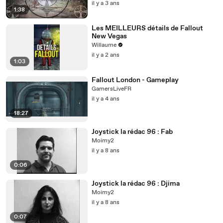
il y a 3 ans
1:38
Les MEILLEURS détails de Fallout
New Vegas
Willaume
il y a 2 ans
1:03
Fallout London - Gameplay
GamersLiveFR
il y a 4 ans
18:27
Joystick la rédac 96 : Fab
Moimy2
il y a 8 ans
0:06
Joystick la rédac 96 : Djima
Moimy2
il y a 8 ans
0:07