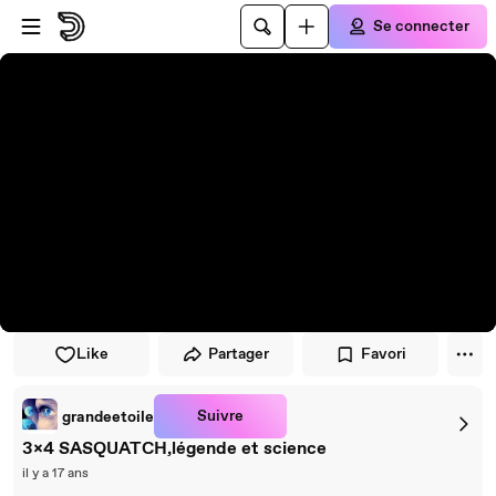
Passer au player
Passer au contenu principal
Se connecter
Like
Partager
Favori
Suivre
grandeetoile
3x4 SASQUATCH,légende et science
il y a 17 ans