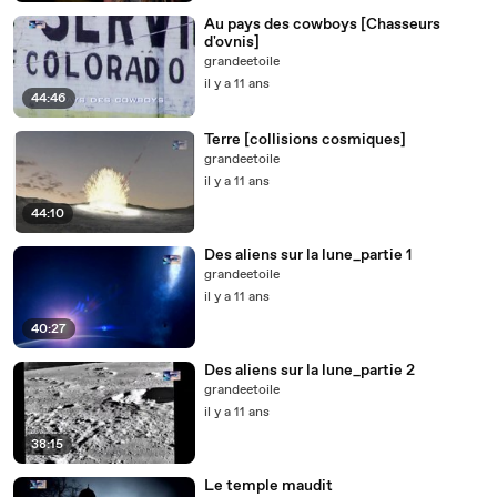
Au pays des cowboys [Chasseurs
d'ovnis]
grandeetoile
il y a 11 ans
44:46
Terre [collisions cosmiques]
grandeetoile
il y a 11 ans
44:10
Des aliens sur la lune_partie 1
grandeetoile
il y a 11 ans
40:27
Des aliens sur la lune_partie 2
grandeetoile
il y a 11 ans
38:15
Le temple maudit