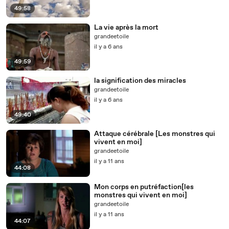
49:58
La vie après la mort
grandeetoile
il y a 6 ans
49:59
la signification des miracles
grandeetoile
il y a 6 ans
49:40
Attaque cérébrale [Les monstres qui
vivent en moi]
grandeetoile
il y a 11 ans
44:08
Mon corps en putréfaction[les
monstres qui vivent en moi]
grandeetoile
il y a 11 ans
44:07