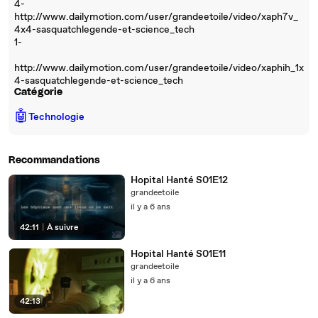
4-
http://www.dailymotion.com/user/grandeetoile/video/xaph7v_
4x4-sasquatchlegende-et-science_tech
1-
http://www.dailymotion.com/user/grandeetoile/video/xaphih_1x
4-sasquatchlegende-et-science_tech
Catégorie
🤖
Technologie
Recommandations
Hopital Hanté S01E12
grandeetoile
il y a 6 ans
42:11
|
À suivre
Hopital Hanté S01E11
grandeetoile
il y a 6 ans
42:13