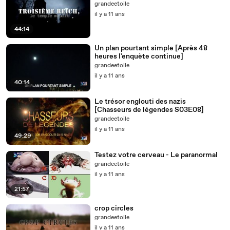
grandeetoile
il y a 11 ans
44:14
Un plan pourtant simple [Après 48
heures l'enquète continue]
grandeetoile
il y a 11 ans
40:14
Le trésor englouti des nazis
[Chasseurs de légendes S03E08]
grandeetoile
il y a 11 ans
49:29
Testez votre cerveau - Le paranormal
grandeetoile
il y a 11 ans
21:57
crop circles
grandeetoile
il y a 11 ans