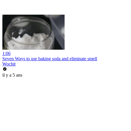
1:06
Seven Ways to use baking soda and eliminate smell
Wochit
il y a 5 ans