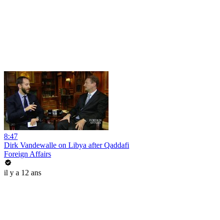
8:47
Dirk Vandewalle on Libya after Qaddafi
Foreign Affairs
il y a 12 ans