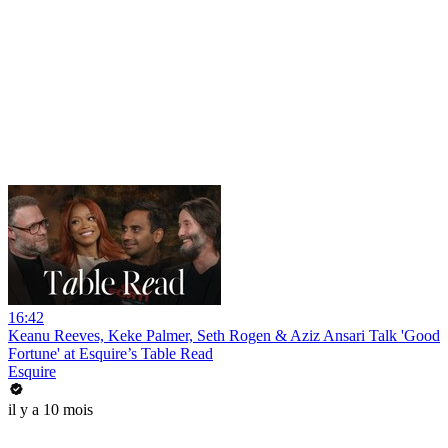
16:42
Keanu Reeves, Keke Palmer, Seth Rogen & Aziz Ansari Talk 'Good
Fortune' at Esquire’s Table Read
Esquire
il y a 10 mois