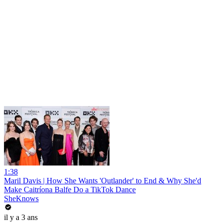
1:38
Maril Davis | How She Wants 'Outlander' to End & Why She'd
Make Caitríona Balfe Do a TikTok Dance
SheKnows
il y a 3 ans