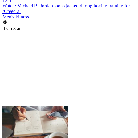
1:43
Watch: Michael B. Jordan looks jacked during boxing training for
‘Creed 2’
Men's Fitness
il y a 8 ans