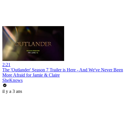
2:21
The 'Outlander' Season 7 Trailer is Here - And We've Never Been
More Afraid for Jamie & Claire
SheKnows
il y a 3 ans