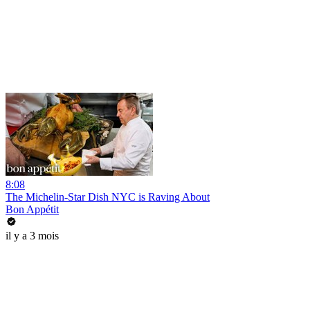
8:08
The Michelin-Star Dish NYC is Raving About
Bon Appétit
il y a 3 mois