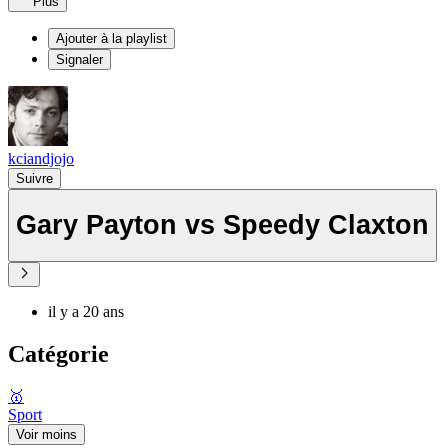
Plus
Ajouter à la playlist
Signaler
kciandjojo
Suivre
Gary Payton vs Speedy Claxton
il y a 20 ans
Catégorie
🥇
Sport
Voir moins