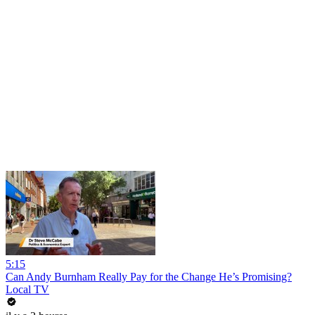
5:15
Can Andy Burnham Really Pay for the Change He’s Promising?
Local TV