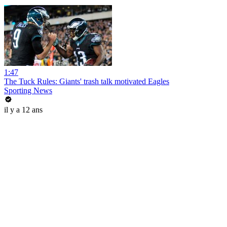
1:47
The Tuck Rules: Giants' trash talk motivated Eagles
Sporting News
il y a 12 ans