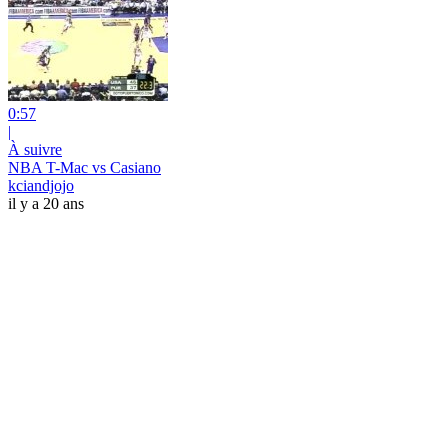
0:57
|
À suivre
NBA T-Mac vs Casiano
kciandjojo
il y a 20 ans