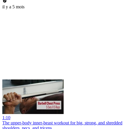
il y a 5 mois
1:10
The upper-body inner-beast workout for big, strong, and shredded
shoulders, pecs, and triceps