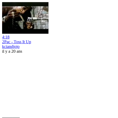
4:18
2Pac - Toss It Up
kciandjojo
il y a 20 ans