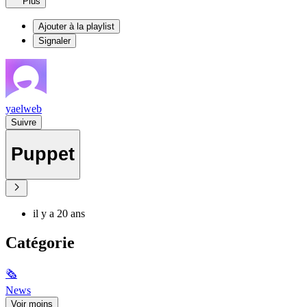
Plus
Ajouter à la playlist
Signaler
yaelweb
Suivre
Puppet
il y a 20 ans
Catégorie
🗞
News
Voir moins