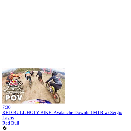
7:30
RED BULL HOLY BIKE: Avalanche Downhill MTB w/ Sergio
Layos
Red Bull