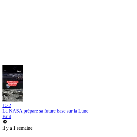
1:32
La NASA prépare sa future base sur la Lune.
Brut
il y a 1 semaine