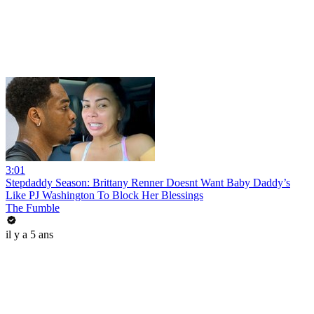
3:01
Stepdaddy Season: Brittany Renner Doesnt Want Baby Daddy’s
Like PJ Washington To Block Her Blessings
The Fumble
il y a 5 ans