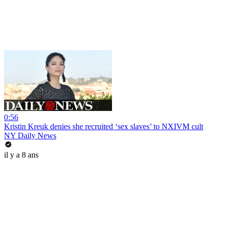
0:56
Kristin Kreuk denies she recruited ‘sex slaves’ to NXIVM cult
NY Daily News
il y a 8 ans