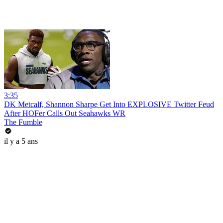
3:35
DK Metcalf, Shannon Sharpe Get Into EXPLOSIVE Twitter Feud
After HOFer Calls Out Seahawks WR
The Fumble
il y a 5 ans