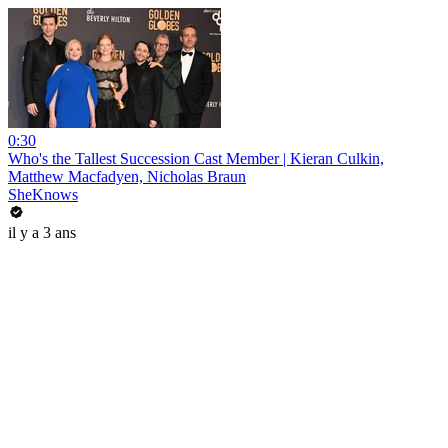
0:30
Who's the Tallest Succession Cast Member | Kieran Culkin,
Matthew Macfadyen, Nicholas Braun
SheKnows
il y a 3 ans