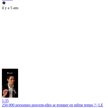
il y a 5 ans
1:35
250 000 personnes peuvent-elles se tromper en même temps ? | LE