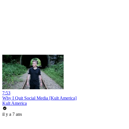
7:53
Why I Quit Social Media [Kult America]
Kult America
il y a 7 ans