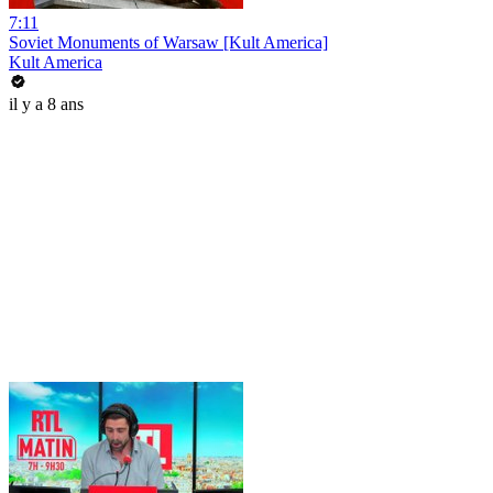
7:11
Soviet Monuments of Warsaw [Kult America]
Kult America
il y a 8 ans