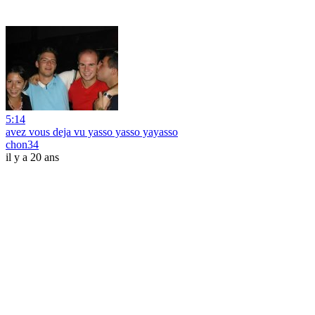
5:14
avez vous deja vu yasso yasso yayasso
chon34
il y a 20 ans