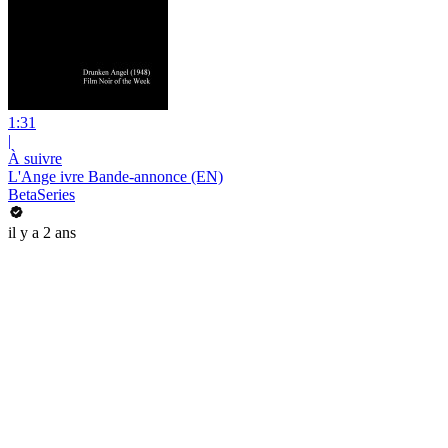
1:31
|
À suivre
L'Ange ivre Bande-annonce (EN)
BetaSeries
il y a 2 ans