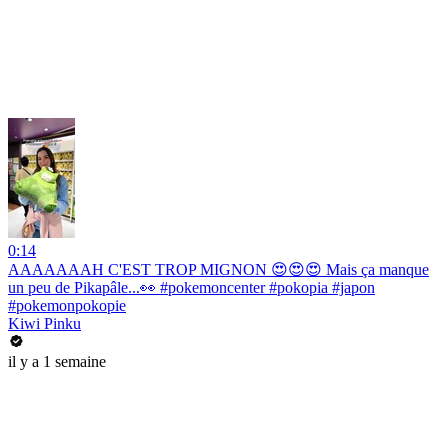
0:14
AAAAAAAH C'EST TROP MIGNON 😍😍😍 Mais ça manque
un peu de Pikapâle...👀 #pokemoncenter #pokopia #japon
#pokemonpokopie
Kiwi Pinku
il y a 1 semaine