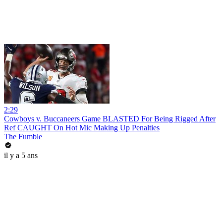
2:29
Cowboys v. Buccaneers Game BLASTED For Being Rigged After
Ref CAUGHT On Hot Mic Making Up Penalties
The Fumble
il y a 5 ans