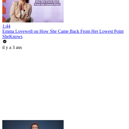
1:44
Emma Lovewell on How She Came Back From Her Lowest Point
SheKnows
il y a 3 ans