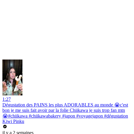
1:27
Dégustation des PAINS les plus ADORABLES au monde 😭c'est
bon je me suis fait avoir par la folie Chiikawa je suis trop fan mtn
😭#chiikawa #chiikawabakery #japon #voyagejapon #dégustation
Kiwi Pinku
il y a 2 semaines