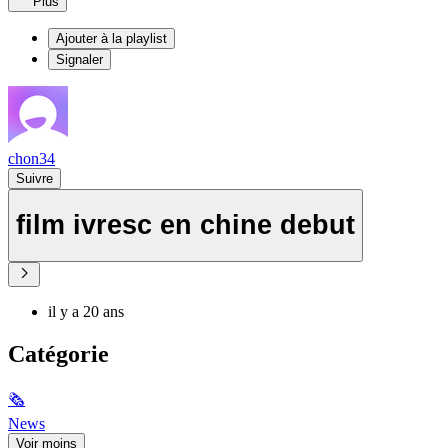
Plus
Ajouter à la playlist
Signaler
chon34
Suivre
film ivresc en chine debut
il y a 20 ans
Catégorie
🗞
News
Voir moins