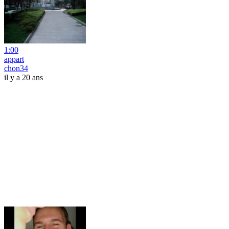
1:00
appart
chon34
il y a 20 ans