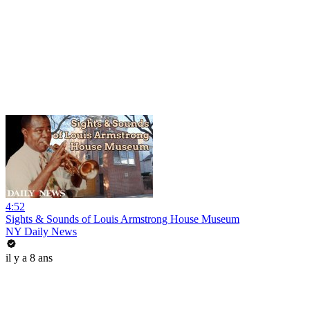
4:52
Sights & Sounds of Louis Armstrong House Museum
NY Daily News
il y a 8 ans