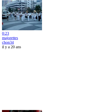
0:23
majorettes
chon34
il y a 20 ans