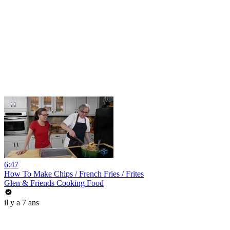
6:47
How To Make Chips / French Fries / Frites
Glen & Friends Cooking Food
il y a 7 ans