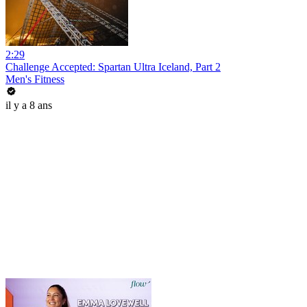
2:29
Challenge Accepted: Spartan Ultra Iceland, Part 2
Men's Fitness
il y a 8 ans