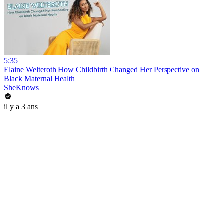
5:35
Elaine Welteroth How Childbirth Changed Her Perspective on
Black Maternal Health
SheKnows
il y a 3 ans