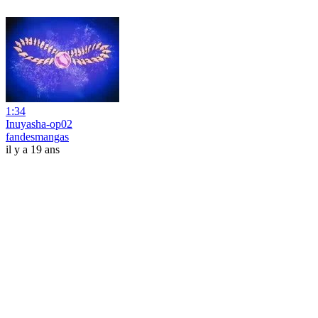
1:34
Inuyasha-op02
fandesmangas
il y a 19 ans