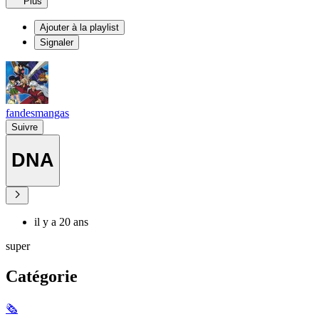
Plus
Ajouter à la playlist
Signaler
fandesmangas
Suivre
DNA
il y a 20 ans
super
Catégorie
🗞