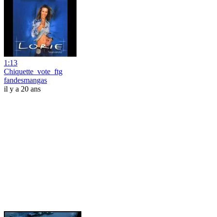
1:13
Chiquette_vote_ftg
fandesmangas
il y a 20 ans