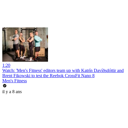
1:20
Watch: 'Men's Fitness' editors team up with Katrín Davíðsdóttir and
Brent Fikowski to test the Reebok CrossFit Nano 8
Men's Fitness
il y a 8 ans