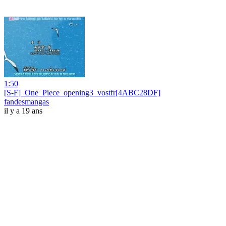
1:50
[S-F]_One_Piece_opening3_vostfr[4ABC28DF]
fandesmangas
il y a 19 ans