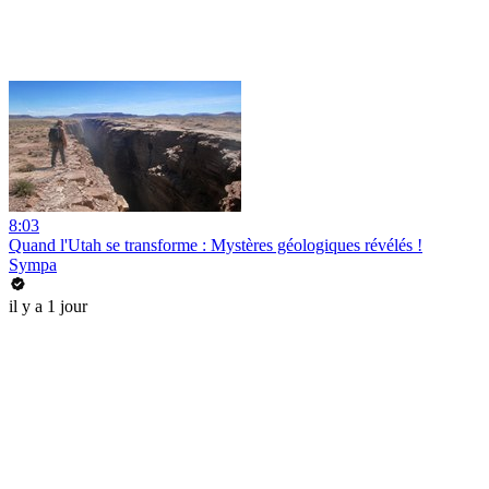
8:03
Quand l'Utah se transforme : Mystères géologiques révélés !
Sympa
il y a 1 jour