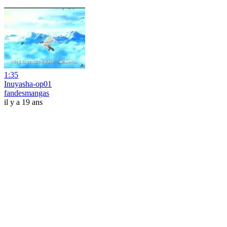
1:35
Inuyasha-op01
fandesmangas
il y a 19 ans