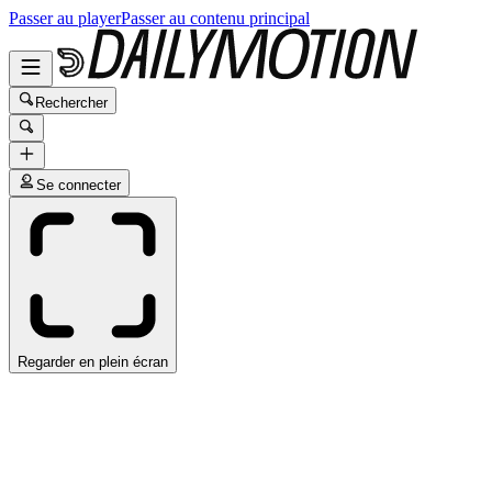
Passer au player
Passer au contenu principal
Rechercher
Se connecter
Regarder en plein écran