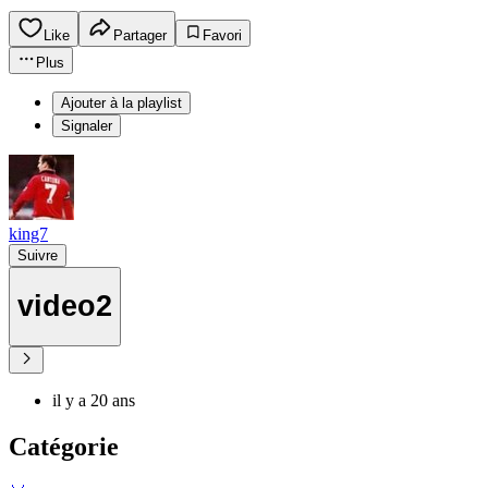
Like
Partager
Favori
Plus
Ajouter à la playlist
Signaler
king7
Suivre
video2
il y a 20 ans
Catégorie