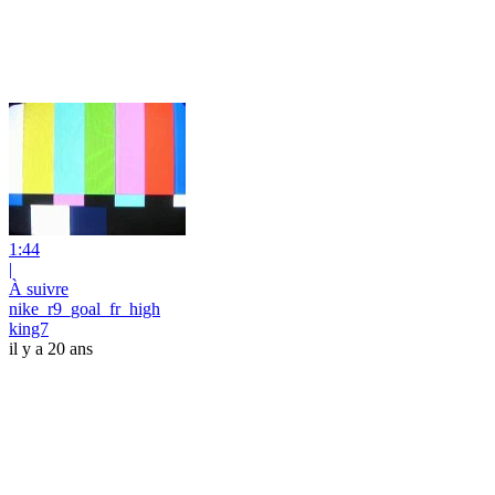
1:44
|
À suivre
nike_r9_goal_fr_high
king7
il y a 20 ans