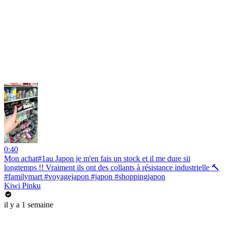
0:40
Mon achat#1au Japon je m'en fais un stock et il me dure sii
longtemps !! Vraiment ils ont des collants à résistance industrielle 🔨
#familymart #voyagejapon #japon #shoppingjapon
Kiwi Pinku
il y a 1 semaine