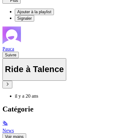
Plus
Ajouter à la playlist
Signaler
Pauca
Suivre
Ride à Talence
il y a 20 ans
Catégorie
🗞
News
Voir moins