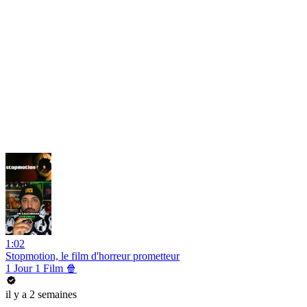
1:02
Stopmotion, le film d'horreur prometteur
1 Jour 1 Film 🍿
il y a 2 semaines