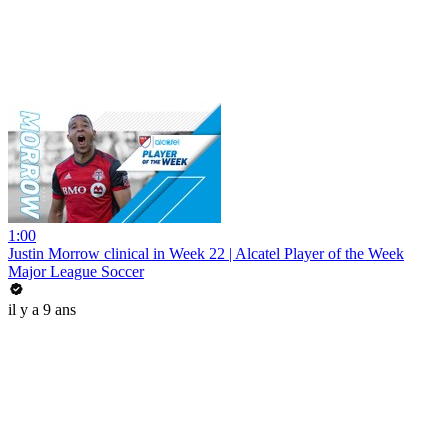
1:00
Justin Morrow clinical in Week 22 | Alcatel Player of the Week
Major League Soccer
il y a 9 ans