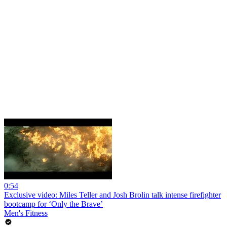
0:54
Exclusive video: Miles Teller and Josh Brolin talk intense firefighter
bootcamp for ‘Only the Brave’
Men's Fitness