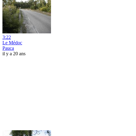
3:22
Le Médoc
Pauca
il y a 20 ans