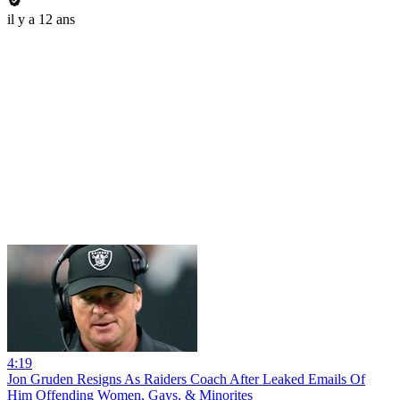
il y a 12 ans
4:19
Jon Gruden Resigns As Raiders Coach After Leaked Emails Of
Him Offending Women, Gays, & Minorites