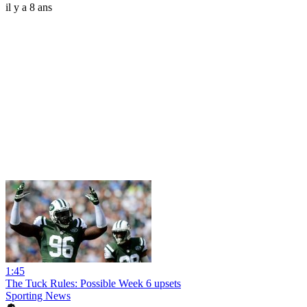
il y a 8 ans
1:45
The Tuck Rules: Possible Week 6 upsets
Sporting News