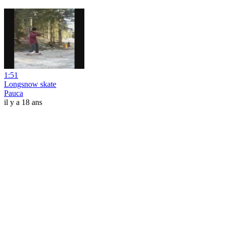
1:51
Longsnow skate
Pauca
il y a 18 ans