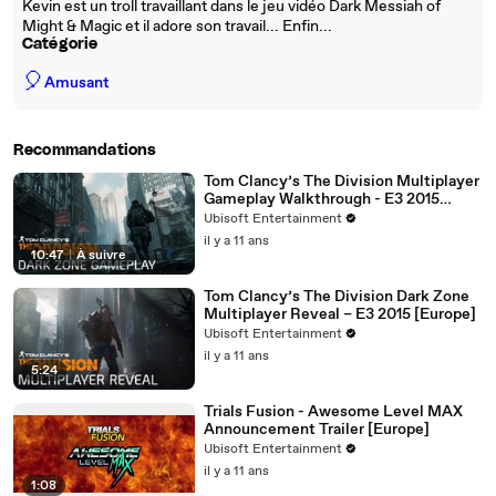
Kevin est un troll travaillant dans le jeu vidéo Dark Messiah of
Might & Magic et il adore son travail... Enfin...
Catégorie
🎈
Amusant
Recommandations
Tom Clancy’s The Division Multiplayer
Gameplay Walkthrough - E3 2015
[Europe]
Ubisoft Entertainment
il y a 11 ans
10:47
|
À suivre
Tom Clancy’s The Division Dark Zone
Multiplayer Reveal – E3 2015 [Europe]
Ubisoft Entertainment
il y a 11 ans
5:24
Trials Fusion - Awesome Level MAX
Announcement Trailer [Europe]
Ubisoft Entertainment
il y a 11 ans
1:08