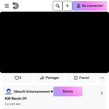
Passer au player
Passer au contenu principal
Se connecter
3
Partager
Favori
Suivre
Ubisoft Entertainment
Kill Kevin 01
il y a 20 ans