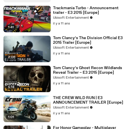
Trackmania Turbo - Announcement
trailer - E3 2015 [Europe]
Ubisoft Entertainment
il y a 11 ans
1:41
Tom Clancy’s The Division Official E3
2015 Trailer [Europe]
Ubisoft Entertainment
il y a 11 ans
2:06
Tom Clancy’s Ghost Recon Wildlands
Reveal Trailer – E3 2015 [Europe]
Ubisoft Entertainment
il y a 11 ans
5:18
THE CREW WILD RUN | E3
ANNOUNCEMENT TRAILER [Europe]
Ubisoft Entertainment
il y a 11 ans
1:01
For Honor Gameplay - Multiplayer