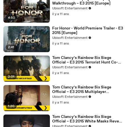
Walkthrough – E3 2015 [Europe]
Ubisoft Entertainment
il y a 11 ans
4:50
For Honor - World Premiere Trailer - E3
2015 [Europe]
Ubisoft Entertainment
il y a 11 ans
2:41
Tom Clancy’s Rainbow Six Siege
Official – E3 2015 Terrorist Hunt Co-Op
Trailer [Europe]
Ubisoft Entertainment
il y a 11 ans
2:01
Tom Clancy’s Rainbow Six Siege
Official – E3 2015 Multiplayer
Gameplay Trailer [Europe]
Ubisoft Entertainment
il y a 11 ans
1:20
Tom Clancy’s Rainbow Six Siege
Official – E3 2015 White Masks Reveal
– Angela Bassett [Europe]
Ubisoft Entertainment