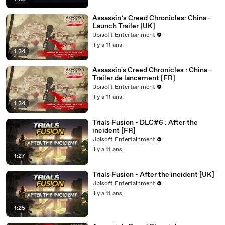
Assassin’s Creed Chronicles: China -
Launch Trailer [UK]
Ubisoft Entertainment
il y a 11 ans
1:34
Assassin's Creed Chronicles : China -
Trailer de lancement [FR]
Ubisoft Entertainment
il y a 11 ans
1:34
Trials Fusion - DLC#6 : After the
incident [FR]
Ubisoft Entertainment
il y a 11 ans
1:27
Trials Fusion - After the incident [UK]
Ubisoft Entertainment
il y a 11 ans
1:25