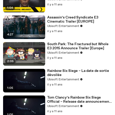
il y a 11 ans
1:54
Assassin’s Creed Syndicate E3
Cinematic Trailer [EUROPE]
Ubisoft Entertainment
il y a 11 ans
4:27
South Park: The Fractured but Whole
E3 2015 Announce Trailer [Europe]
Ubisoft Entertainment
il y a 11 ans
2:05
Rainbow Six Siege – La date de sortie
dévoilée
Ubisoft Entertainment
il y a 11 ans
1:05
Tom Clancy’s Rainbow Six Siege
Official – Release date announcement
trailer [UK]
Ubisoft Entertainment
il y a 11 ans
1:05