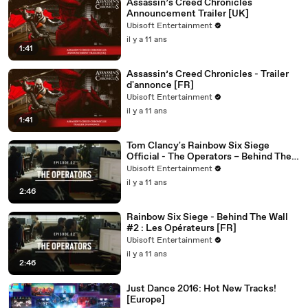
Assassin’s Creed Chronicles
Announcement Trailer [UK]
Ubisoft Entertainment
il y a 11 ans
1:41
Assassin’s Creed Chronicles - Trailer
d'annonce [FR]
Ubisoft Entertainment
il y a 11 ans
1:41
Tom Clancy's Rainbow Six Siege
Official - The Operators – Behind The
Wall #2 [UK]
Ubisoft Entertainment
il y a 11 ans
2:46
Rainbow Six Siege - Behind The Wall
#2 : Les Opérateurs [FR]
Ubisoft Entertainment
il y a 11 ans
2:46
Just Dance 2016: Hot New Tracks!
[Europe]