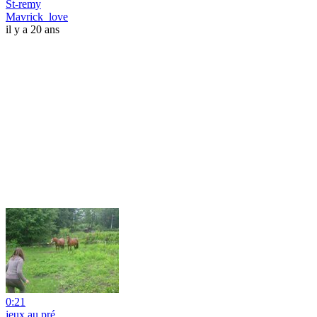
St-remy
Mavrick_love
il y a 20 ans
0:21
jeux au pré