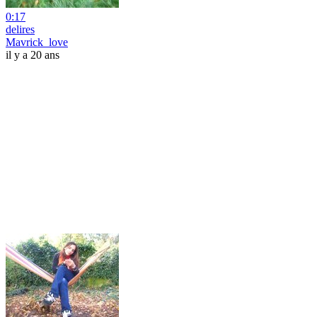
0:17
delires
Mavrick_love
il y a 20 ans