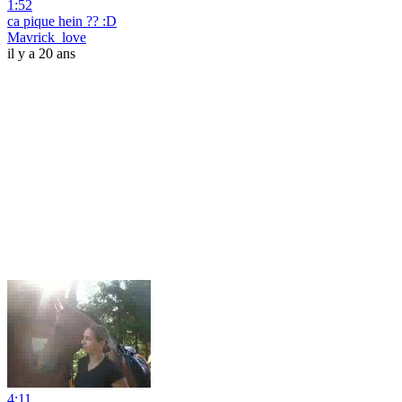
1:52
ca pique hein ?? :D
Mavrick_love
il y a 20 ans
4:11