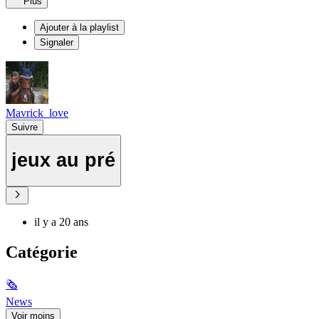
Plus
Ajouter à la playlist
Signaler
Mavrick_love
Suivre
jeux au pré
il y a 20 ans
Catégorie
🗞
News
Voir moins