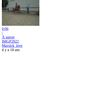
0:06
|
À suivre
IMGP2922
Mavrick_love
il y a 18 ans