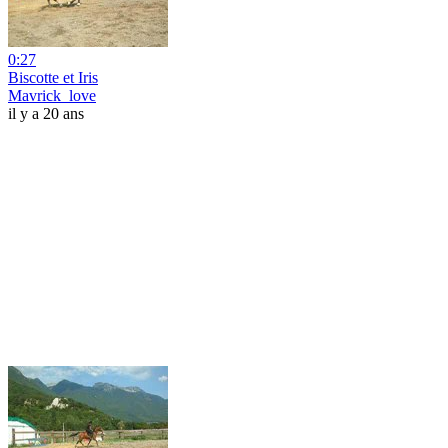
0:27
Biscotte et Iris
Mavrick_love
il y a 20 ans