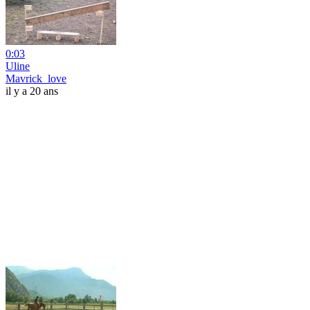
0:03
Uline
Mavrick_love
il y a 20 ans