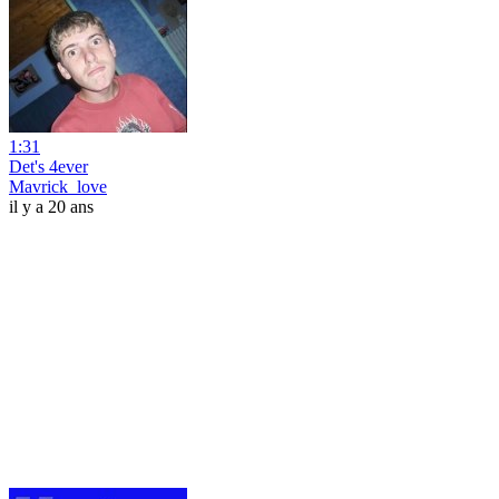
1:31
Det's 4ever
Mavrick_love
il y a 20 ans