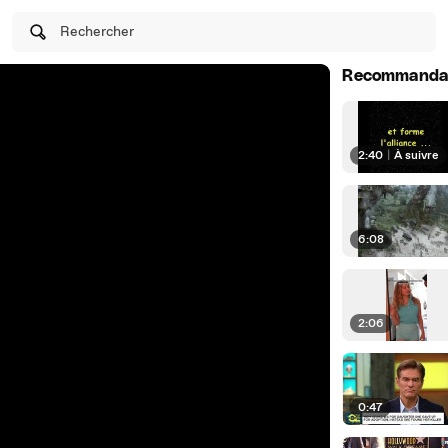
Rechercher
Recommanda
2:40
|
À suivre
6:08
2:06
0:47