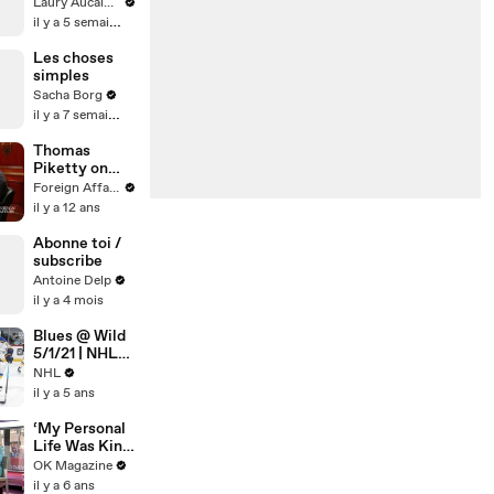
automatique
Laury Aucalme
il y a 5 semaines
Les choses
simples
Sacha Borg
il y a 7 semaines
Thomas
Piketty on
Economic
Foreign Affairs
Inequality
il y a 12 ans
Abonne toi /
subscribe
Antoine Delp
il y a 4 mois
Blues @ Wild
5/1/21 | NHL
Highlights
NHL
il y a 5 ans
‘My Personal
Life Was Kind
Of Crumbling,’
OK Magazine
Says Jennifer
il y a 6 ans