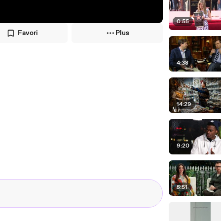
0:55
Favori
Plus
4:38
14:29
9:20
5:51