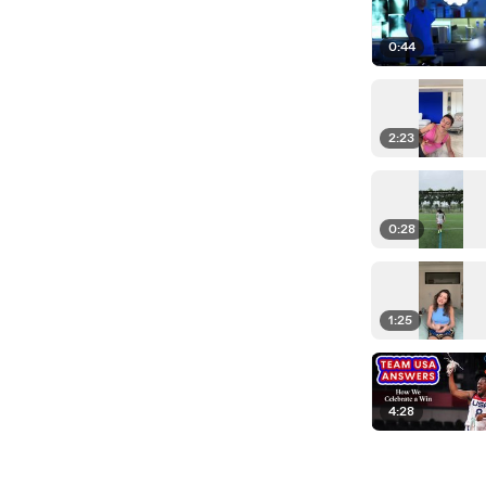
0:44
2:23
0:28
1:25
4:28