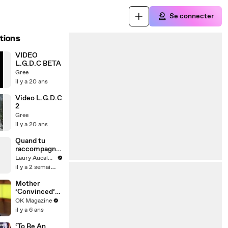
Se connecter
tions
VIDEO
L.G.D.C BETA
Gree
il y a 20 ans
Video L.G.D.C
2
Gree
il y a 20 ans
Quand tu
raccompagne
s ton date
Laury Aucalme
chez elle
il y a 2 semaines
Mother
‘Convinced’
Adoptive
OK Magazine
Father Buried
il y a 6 ans
Daughter ‘In
Backyard’, He
‘To Be An