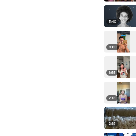
5:40
0:08
1:55
2:13
2:19