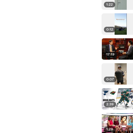
1:22
0:12
17:19
0:07
2:39
1:29