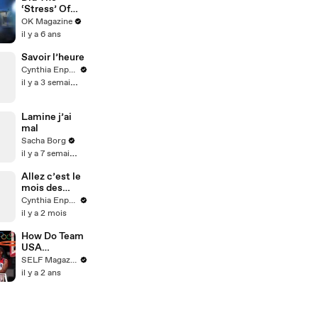
‘Stress’ Of
Touring Play A
OK Magazine
Part In Tom
il y a 6 ans
Petty’s
Death? New
Savoir l’heure
REELZ Doc
Cynthia Enparle
Dives Deeper:
il y a 3 semaines
Watch
Lamine j’ai
mal
Sacha Borg
il y a 7 semaines
Allez c’est le
mois des
fiertés et
Cynthia Enparle
bientôt la
il y a 2 mois
Pride !
#histoire
How Do Team
USA
Celebrate
SELF Magazine
Their Big
il y a 2 ans
Wins?