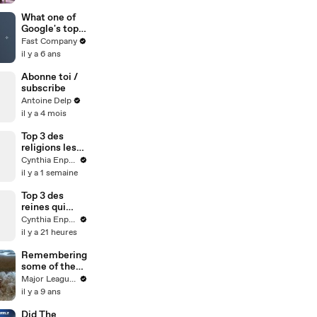
Lopez In
REELZ Doc
What one of
Detailing Her
Google's top
Scariest
AI ethics
Fast Company
Moment
researchers
il y a 6 ans
had to say
before the
Abonne toi /
company
subscribe
pushed her
Antoine Delp
out
il y a 4 mois
Top 3 des
religions les
plus
Cynthia Enparle
méconnues et
il y a 1 semaine
pourtant
importantes
Top 3 des
#histoire
reines qui
avaient des pb
Cynthia Enparle
avec leur
il y a 21 heures
mère
Remembering
some of the
wacky
Major League Soccer
weather
il y a 9 ans
delays in MLS
history
Did The