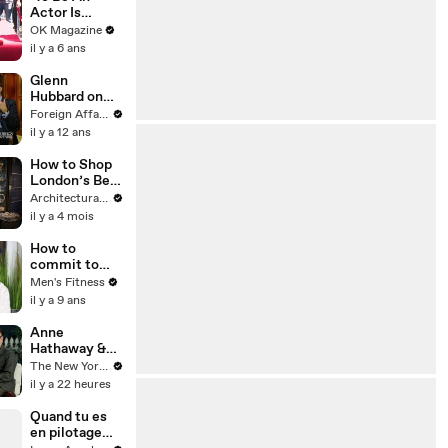
Denies Claim
Actor Is
Tough,’ Says
OK Magazine
Jennifer
il y a 6 ans
Aniston In
REELZ Tell-
Glenn
All On Her
Hubbard on
Highs & Lows
Campaign
Foreign Affairs
Finance
il y a 12 ans
Reform
How to Shop
London’s Best
Antiques
Architectural Digest
Markets Like
il y a 4 mois
a Pro Designer
How to
commit to
athletic
Men's Fitness
excellence,
il y a 9 ans
according to
Nike trainer
Anne
Joe Holder
Hathaway &
Ewan
The New Yorker
McGregor
il y a 22 heures
Answer Rapid
Fire
Quand tu es
Questions
en pilotage