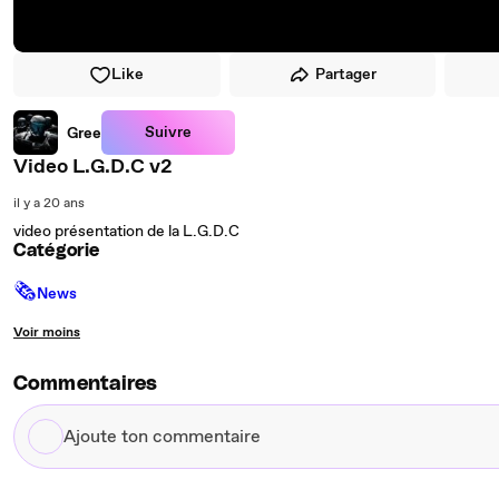
Like
Partager
Suivre
Gree
Video L.G.D.C v2
il y a 20 ans
video présentation de la L.G.D.C
Catégorie
🗞
News
Voir moins
Commentaires
Ajoute
ton
commentaire