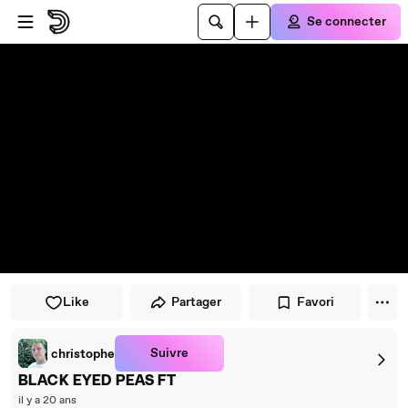
Passer au player
Passer au contenu principal
Se connecter
Like
Partager
Favori
Suivre
christophe
BLACK EYED PEAS FT
il y a 20 ans