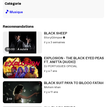
Catégorie
🎵
Musique
Recommandations
BLACK SHEEP
StoryGlimpse
il y a 3 semaines
30:00
|
À suivre
EXPLOSION - THE BLACK EYED PEAS
FT. ANITTA (AUDIO)
DJ PORTUGUES OFICIAL
il y a 7 ans
3:10
BLACK SUIT PAYA TO BILOOO FATAH
Mohsin khan
il y a 11 ans
2:19