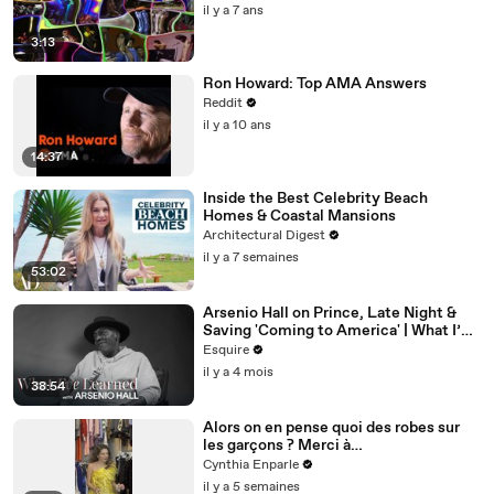
il y a 7 ans
3:13
Ron Howard: Top AMA Answers
Reddit
il y a 10 ans
14:37
Inside the Best Celebrity Beach
Homes & Coastal Mansions
Architectural Digest
il y a 7 semaines
53:02
Arsenio Hall on Prince, Late Night &
Saving 'Coming to America' | What I’ve
Learned | Esquire
Esquire
il y a 4 mois
38:54
Alors on en pense quoi des robes sur
les garçons ? Merci à
@studio_paillette prêt*
Cynthia Enparle
il y a 5 semaines