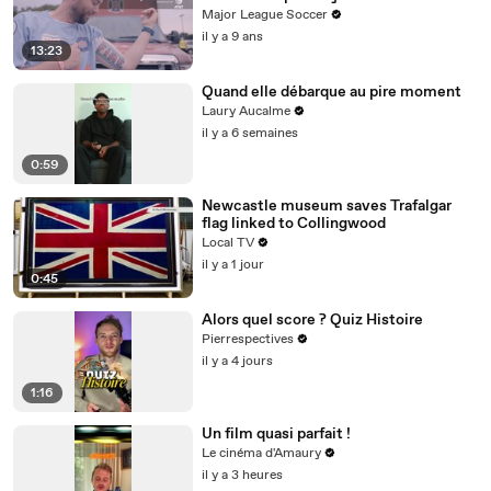
Major League Soccer
il y a 9 ans
13:23
Quand elle débarque au pire moment
Laury Aucalme
il y a 6 semaines
0:59
Newcastle museum saves Trafalgar
flag linked to Collingwood
Local TV
il y a 1 jour
0:45
Alors quel score ? Quiz Histoire
Pierrespectives
il y a 4 jours
1:16
Un film quasi parfait !
Le cinéma d'Amaury
il y a 3 heures