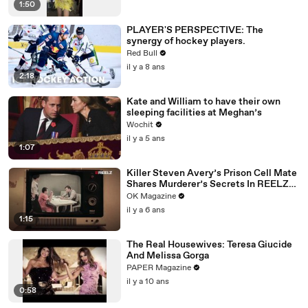
1:50
PLAYER'S PERSPECTIVE: The
synergy of hockey players.
Red Bull
il y a 8 ans
2:18
Kate and William to have their own
sleeping facilities at Meghan’s
Wochit
il y a 5 ans
1:07
Killer Steven Avery’s Prison Cell Mate
Shares Murderer’s Secrets In REELZ
Doc—Watch
OK Magazine
il y a 6 ans
1:15
The Real Housewives: Teresa Giucide
And Melissa Gorga
PAPER Magazine
il y a 10 ans
0:58