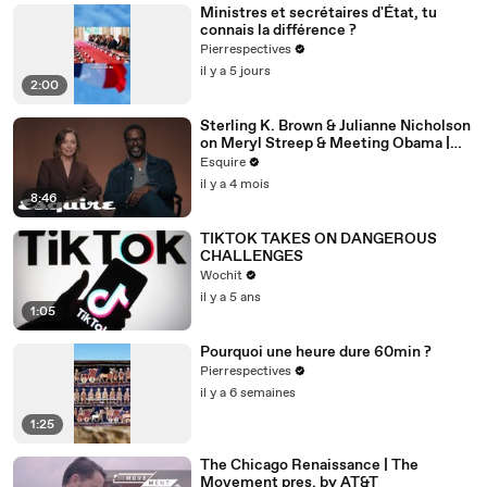
Ministres et secrétaires d'État, tu
connais la différence ?
Pierrespectives
il y a 5 jours
2:00
Sterling K. Brown & Julianne Nicholson
on Meryl Streep & Meeting Obama |
Inquiring Minds | Esquire
Esquire
il y a 4 mois
8:46
TIKTOK TAKES ON DANGEROUS
CHALLENGES
Wochit
il y a 5 ans
1:05
Pourquoi une heure dure 60min ?
Pierrespectives
il y a 6 semaines
1:25
The Chicago Renaissance | The
Movement pres. by AT&T