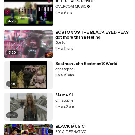
ALL BLACK-BENDO
OVERCOM MUSIC
il y a 9 ans
4:25
BOSTON VS THE BLACK EYED PEAS I
got more than a feeling
Boston
il y a 11 ans
5:30
Scatman John Scatman'S World
christophe
il y a 19 ans
4:01
Meme Si
christophe
il y a 20 ans
3:57
BLACK MUSIC !
80" ALTERNATIVO