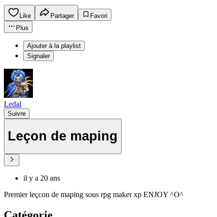
Like
Partager
Favori
Plus
Ajouter à la playlist
Signaler
Ledal
Suivre
Leçon de maping
il y a 20 ans
Premier leçcon de maping sous rpg maker xp ENJOY ^O^
Catégorie