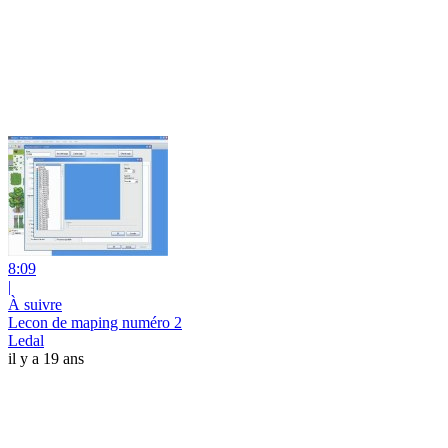
8:09
|
À suivre
Lecon de maping numéro 2
Ledal
il y a 19 ans