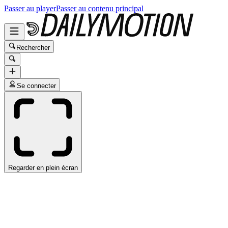
Passer au player
Passer au contenu principal
Rechercher
Se connecter
Regarder en plein écran