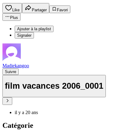
Like
Partager
Favori
Plus
Ajouter à la playlist
Signaler
Madiekangoo
Suivre
film vacances 2006_0001
il y a 20 ans
Catégorie