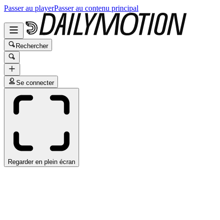
Passer au player
Passer au contenu principal
Rechercher
Se connecter
Regarder en plein écran