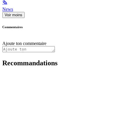
🗞
News
Voir moins
Commentaires
Ajoute ton commentaire
Recommandations