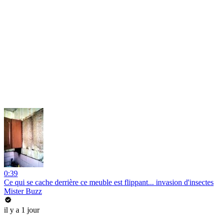
0:39
Ce qui se cache derrière ce meuble est flippant... invasion d'insectes
Mister Buzz
il y a 1 jour