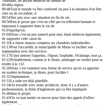
Toussaint, un ancien médecin de famille de
00:48
la région.
00:48
Tout le monde va être confronté un peu à la situation d'un être
cher ou de soi-même, d
00:54
'être pris avec une situation en fin de vie.
00:56
Puis je pense que c'est un côté qui est tellement humain et
important à supporter dans la vie de
01:03
quelqu'un.
01:04
Donc c'est un peu naturel pour moi, étant médecin également,
de supporter cette cause-là.
01:10
La future maison comptera six chambres individuelles.
01:13
Pour l'accueillir, la municipalité de Maria va faciliter son
implantation avec des services.
01:17
Il faut amener l'aqueduc, l'égout, l'asphalte, l'éclairage, tout ça.
01:22
Probablement, comme je le disais, aménager un sentier pour se
rendre à la 132.
01:26
Donc c'est vraiment sous forme de service qu'on va apporter
un soutien technique, je dirais, pour faciliter l
01:32
'implantation.
01:33
La suite est déjà planifiée.
01:34
On travaille avec notre architecte, donc il y a d'autres
professionnels, la firme d'ingénieurs qui va être impliquée
01:40
dans le projet.
01:43
On va tout mettre en œuvre pour faire des appels d'offres
également.