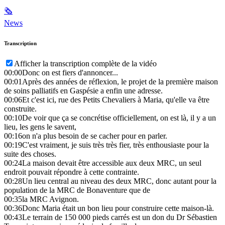
🗞
News
Transcription
Afficher la transcription complète de la vidéo
00:00
Donc on est fiers d'annoncer...
00:01
Après des années de réflexion, le projet de la première maison
de soins palliatifs en Gaspésie a enfin une adresse.
00:06
Et c'est ici, rue des Petits Chevaliers à Maria, qu'elle va être
construite.
00:10
De voir que ça se concrétise officiellement, on est là, il y a un
lieu, les gens le savent,
00:16
on n'a plus besoin de se cacher pour en parler.
00:19
C'est vraiment, je suis très très fier, très enthousiaste pour la
suite des choses.
00:24
La maison devait être accessible aux deux MRC, un seul
endroit pouvait répondre à cette contrainte.
00:28
Un lieu central au niveau des deux MRC, donc autant pour la
population de la MRC de Bonaventure que de
00:35
la MRC Avignon.
00:36
Donc Maria était un bon lieu pour construire cette maison-là.
00:43
Le terrain de 150 000 pieds carrés est un don du Dr Sébastien