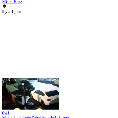
Mister Buzz
il y a 1 jour
0:41
Mais où j'ai foutu l'abat-jour de la lampe