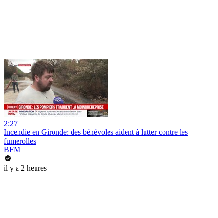
2:27
Incendie en Gironde: des bénévoles aident à lutter contre les
fumerolles
BFM
il y a 2 heures