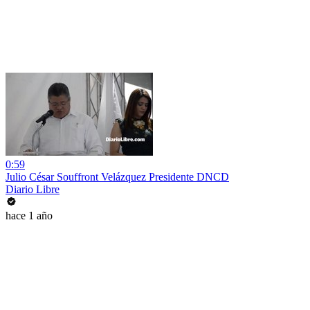
0:59
Julio César Souffront Velázquez Presidente DNCD
Diario Libre
hace 1 año