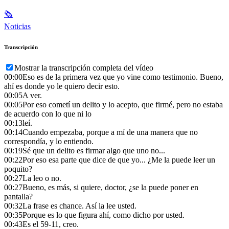
🗞
Noticias
Transcripción
Mostrar la transcripción completa del vídeo
00:00
Eso es de la primera vez que yo vine como testimonio. Bueno,
ahí es donde yo le quiero decir esto.
00:05
A ver.
00:05
Por eso cometí un delito y lo acepto, que firmé, pero no estaba
de acuerdo con lo que ni lo
00:13
leí.
00:14
Cuando empezaba, porque a mí de una manera que no
correspondía, y lo entiendo.
00:19
Sé que un delito es firmar algo que uno no...
00:22
Por eso esa parte que dice de que yo... ¿Me la puede leer un
poquito?
00:27
La leo o no.
00:27
Bueno, es más, si quiere, doctor, ¿se la puede poner en
pantalla?
00:32
La frase es chance. Así la lee usted.
00:35
Porque es lo que figura ahí, como dicho por usted.
00:43
Es el 59-11, creo.