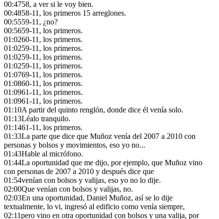
00:47
58, a ver si le voy bien.
00:48
58-11, los primeros 15 arreglones.
00:55
59-11, ¿no?
00:56
59-11, los primeros.
01:02
60-11, los primeros.
01:02
59-11, los primeros.
01:02
59-11, los primeros.
01:02
59-11, los primeros.
01:07
69-11, los primeros.
01:08
60-11, los primeros.
01:09
61-11, los primeros.
01:09
61-11, los primeros.
01:10
A partir del quinto renglón, donde dice él venía solo.
01:13
Léalo tranquilo.
01:14
61-11, los primeros.
01:33
La parte que dice que Muñoz venía del 2007 a 2010 con
personas y bolsos y movimientos, eso yo no...
01:43
Hable al micrófono.
01:44
La oportunidad que me dijo, por ejemplo, que Muñoz vino
con personas de 2007 a 2010 y después dice que
01:54
venían con bolsos y valijas, eso yo no lo dije.
02:00
Que venían con bolsos y valijas, no.
02:03
En una oportunidad, Daniel Muñoz, así se lo dije
textualmente, lo vi, ingresó al edificio como venía siempre,
02:11
pero vino en otra oportunidad con bolsos y una valija, por