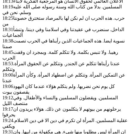
الاعلان العالمي لحقوق الانسان هو المرجعية الفكرية لابناء
18:13
المسلمين. بدلا من كتاب الله وسنة رسوله صلى الله عليه
18:19
وسلم. نحن في
حرب. هذه الحرب ان لم نكن لها بالمرصاد ستخترق حصوننا
18:25
من
الداخل. سنضرب في عقيدتنا وفي اسلامنا وفي ديننا. وتنشأ
18:31
الجماعيات
نسوية ايضا. هذه الجماعيات الذين رأيناها في الحرب تصمت
18:38
صمتا
رهيبا. ولا تنبس بكلمة. ولا تتكلم كلمة. وبمجرد ان وقفت
18:45
الحرب
عندنا رأيناها تتكلم عن الجندر. وتتكلم عن الحقوق المرأة.
18:53
وتتكلم
عن التمكين المرأة. وتتكلم عن اضطهاد المرأة. وكأن المرأة
19:00
عندنا
كل يوم نحن نضربها. ولم يتكلم هؤلاء عندما كان اليهود
19:06
يقصفون بيوت
المسلمين. ويقضلون المسلمين والنساء والأطفال. وفي
19:12
منتصف الليل
يرحلونهم من بيوتهم لا يتكلمون عن ذلك. هؤلاء يريدون ان
19:17
يحرفوا
عقلية المسلمين. المرأة لن تكرم في دين الا في دين الاسلام.
19:24
ويكفي
ان المرأة ليس مطلوبا منها شيء. هي مكفولة من ابيها. وان
19:31