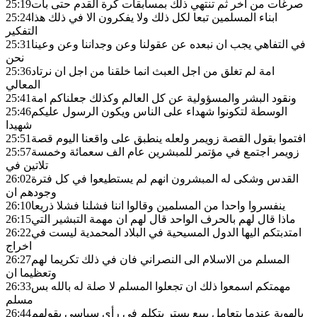
صرغات من اخر ثم تنتهي ذلك بمسابقات كرة القدم حتى بات
25:19
ابناء المسلمين تبعا لكل ذلك ولا يفكرون الا في ذلك هذا
25:24
التفكير
في التفاهي يجب ان نبعده عن عقولنا وعن وجداننا وعن وعينا
25:31
نحن
امة لم تغلق من اجل العبث انما خلقنا من اجل ان نرتاد
25:36
المعالي
ونقود البشر والمسؤولية عن كل العالم وكذلك جعلناكم امة
25:41
الوسطة لتكونوا شهداء على الناس ويكون الرسول عليكم
25:46
شهيدا
افتموا بقول القصة زويمر ولعله ينطبق على واقعنا اليوم قصة
25:51
زويمر اجتمع في مؤتمر للمبشرين عام الف سعمائة وخمسة
25:57
تلاتين في
القدس وشكى له المبشرون انهم لم يستطيعوا في كل فترة
26:02
وجودهم ان
ينفسروا واحدا من المسلمين وقالوا اننا فشلنا فشلا ذريعا
26:10
ماذا قال لهم بالحرف الواحد قال لهم ان مهمة التبشير التي
26:15
امتدبتكم اليها الدول المسيحية في البلاد المحمدية ليست في
26:22
اخراج
المسلم من الاسلام الى النصراني فان في ذلك تكريما لهم
26:27
وتعظيما ان
مهمتكم اسمعوا ذلك ان تجعلوا المسلم لا صلة له بالله بس
26:33
مسلم
بالهوية عندما يتعامل يبيع يستر يتكلم في رأي سياسي يقولهم
26:44