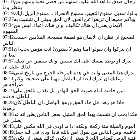
رجال صدق ما اهد الله عليه. فمنهم من قضى نحبة ومنهم من
07:10
ينتظر وما
بدلوا. تمديل ممنوع التغيير. ممنوع الانحراف. ممنوع الزيل. اياك
07:19
وياكم جميعا ان تزيغوا عن الحق. لان الحق ينبغي ان تتشبث به.
07:27
الايمان يعني ان هناك تكاليف. وان هناك اعباء. ليس من
07:34
المفهوم
الصحيح ان تظن ان الايمان هو قطقة مسبحة. الفلامين احسب
07:42
الناس
ان يتركوا وان يقولوا امنا وهم لا يفتنون? انت مؤمن يجب ان
07:51
تتعا ان
تدرك او توطد نفسك على انك ستبتن. وانك ستفتن عن دينك.
07:57
لذلك عليك ان
تدرك هذا المعنى وانت في هذه المرحلة الحرج من تاريخ امتي.
08:04
وعليك ان تدرك ايضا ان الباطل مهما على ضجيجه وكثر
08:11
صراخه هو
انين خافت امام صوت الحق الهادر. بل نقذف بالحق على
08:19
الباطل. فاذنبه.
فاذا هو زهد. قل جاء الحق وزهق الباطل. ان الباطل كان
08:28
زهوقا.
هكذا يجب ان تتشبث بهذا الحق المتيل. بعض الناس يظن انه قد
08:36
يصلي في
اليوم والميلة مئة ركعة. ولكنه اذا ما اوذي في الله مكس على
08:43
عاقبيه. ومن الناس من يقول امن بالله فاذا اوذي في الله جعل
08:49
فتنة الناس كعذاب الله. لا ينبغي ان تكون كذلك ينبغي ان تكون
08:55