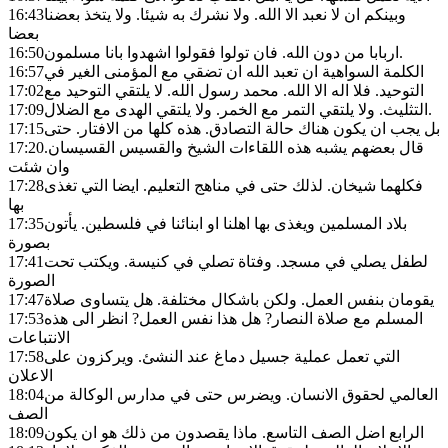
وبينكم ان لا نعبد الا الله. ولا نشرك به شيئا. ولا يتخذ بعضنا
16:43
بعضا
اربابا من دون الله. فان تولوا فقولوا اشهدوا بانا مسلمون.
16:50
الكلمة السواهية ان تعبد الله ان تضقي مع المؤمنى الغير في
16:57
التوحيد. فلا اله الا الله. محمد رسول الله. لا يلتقي التوحيد مع
17:02
التثليث. ولا يلتقي التمر مع الخمر. ولا يلتقي الهدى مع الضلال.
17:09
بل يجب ان يكون هناك حالة التصادق. هذه كلها من الافتار. حتى
17:15
قال بعضهم يشبه هذه اللقاءات الشيخ والقسيس القسيسان.
17:20
وان شئت
فكلهما شيخان. لذلك حتى في مناهج التعليم. ايضا التي تغذى
17:28
بها
بلاد المسلمين ويغذى بها اهلنا او ابنائنا في فلسطين. يأتون
17:35
بصورة
لطفل يصلي في مسجد. وفتاة تصلي في كنيسة. ويكتب تحت
17:41
الصورة
يقومان بنفس العمل. ولكن باشكال مختلفة. هل يتساوى صلاة
17:47
المسلم مع صلاة النصار? هل هذا نفس العمل? انظر الى هذه
17:53
الانتباعات
التي تعمل عملية جسيل دماغ عند النشئ. ويركزون على
17:58
الاعلان
العالمي لحقوق الانسان. ويضرس حتى في مدارس الوكالة من
18:04
الصف
الرابع اضل الصف التاسع. ماذا يقصدون من ذلك هو ان يكون
18:09