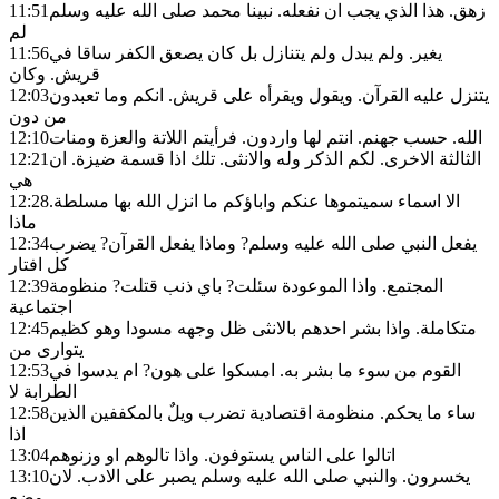
زهق. هذا الذي يجب ان نفعله. نبينا محمد صلى الله عليه وسلم
11:51
لم
يغير. ولم يبدل ولم يتنازل بل كان يصعق الكفر ساقا في
11:56
قريش. وكان
يتنزل عليه القرآن. ويقول ويقرأه على قريش. انكم وما تعبدون
12:03
من دون
الله. حسب جهنم. انتم لها واردون. فرأيتم اللاتة والعزة ومنات
12:10
الثالثة الاخرى. لكم الذكر وله والانثى. تلك اذا قسمة ضيزة. ان
12:21
هي
الا اسماء سميتموها عنكم واباؤكم ما انزل الله بها مسلطة.
12:28
ماذا
يفعل النبي صلى الله عليه وسلم? وماذا يفعل القرآن? يضرب
12:34
كل افتار
المجتمع. واذا الموعودة سئلت? باي ذنب قتلت? منظومة
12:39
اجتماعية
متكاملة. واذا بشر احدهم بالانثى ظل وجهه مسودا وهو كظيم
12:45
يتوارى من
القوم من سوء ما بشر به. امسكوا على هون? ام يدسوا في
12:53
الطرابة لا
ساء ما يحكم. منظومة اقتصادية تضرب ويلٌ بالمكففين الذين
12:58
اذا
اتالوا على الناس يستوفون. واذا تالوهم او وزنوهم
13:04
يخسرون. والنبي صلى الله عليه وسلم يصبر على الادب. لان
13:10
وضع