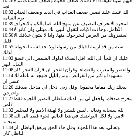
اليهم شيئا قليلا. اذا لا ذقناك ضعف الحياة وضعف الممات ثم لا
10:26
تجد
لك عليك علينا نصير. ضعف العذاب في الدنيا وضعف العذاب
10:32
يوم القيامة
لمجرد الانحراف التصيف عن منهج الله. فما بالكم بالانحراف
10:39
الكامل. وجاءت الآيات لتقول النبي انك مبتلى وان كانوا لا
10:44
استفزونك من العرض ليخرجوك منها. واذا لا يبثون خلافك الا
10:50
قليل
سنة من قد ارسلنا قبلك من رسولنا ولا تجد لسنتنا تحويلة.
10:55
لذلك
عليك ان تلجأ الى الله. اقل الصلاة لدلوك الشمس. الى غسق
11:02
الليل. البهر
والعصر والمغرب والعشاء. وقرآن الفجر. ان قرآن الفجر كان
11:08
مشهودا واكثر من الفرائض. ومن الليل فتهجد به نافلة لك
11:14
عسى ان
يبعثك ربك مقاما محمودا. وقل ربي ادخل لي مدخل صدقك.
11:20
واخرجي
مخرج صدقك. واجعل لي من لدنك سلطان النصير اللجوء فقط
11:27
لمن?
لله سبحانه وتعالى. ليس للبشر ولا لهيئة الامم ولا لمجلس
11:32
الامر. ولا لكل التواضيك في هذا العالم. لجوء فقط الى الله
11:38
سبحانه
وتعالى. بعد هذا اللجوء. وقل جاء الحق وزهق الباطل. ان
11:44
الباطل كان