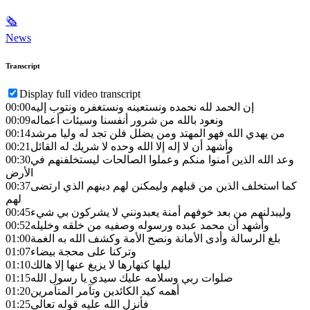
🗞
News
Transcript
Display full video transcript
إن الحمد لله نحمده ونستعينه ونستغفره ونتوب إليه
00:00
ونعود بالله من شرور أنفسنا وسيئات أعماله
00:09
من يهدي الله فهو المهتد ومن يضلل فلن تجد له وليا مرشد
00:14
وأشهد أن لا إله إلا الله وحده لا شريك له القائل
00:21
وعد الله الذين آمنوا منكم وعملوا الصالحات ليستخلفنهم في
00:30
الأرض
كما استخلف الذين من قبلهم وليمكنن لهم دينهم الذي ارتضى
00:37
لهم
وليبدلنهم من بعد خوفهم أمنة يعبدونني لا يشركون بي شيء
00:45
وأشهد أن محمد عبده ورسوله وصفيه من خلقه وخليله
00:52
بلغ الرسالة وأدى الأمانة ونصح الأمة وكشف الله به الغمة
01:00
وتركنا على محجة بيضاء
01:07
ليلها كنهارها لا يزيغ عنها إلا هالك
01:10
صلوات ربي وسلامه عليك سيدي يا رسول الله
01:15
أهمه كيد الكائدين وتآمر المتآمرين
01:20
فأنزل الله عليه قوله تعالى
01:25