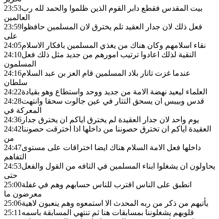
بيت المقدس فقطع دابر القوم الذين ظلموا والحمد لله رب
23:53
العالمين
فعل ذلك لان جدار العقيد تلم يخترق لان المسلمين حافظوا
23:59
على
نقاء اسلامهم وكان هناك من يغذي المسلمين بافكار الاسلام
24:05
النقية لذلك اعادوا ترتيب امورهم من جديد مثل ذلك فعل
24:10
المسلمون
عندما غزت تاتار بلاد المسلمين قام العز بن عبد السلام
24:16
سلطان
العلماء ليعيد نهضة الامة من جديد ووحد واستطاع وهو بقيادة
24:22
قدس وبيبس ان يسحق التتار في عين جالوت سحقا وانتهت
24:28
المعركة في
يوم واحد لان جدار العقيدة لم يخترق اياكم ان يخترق جدار
24:36
العقيدة اياكم ان تخترق حصوننا من داخلها اذا اخترقت حصوننا
24:42
من
داخلها فعل الامة السلام هناك ايضا اختراقات على مستوى
24:47
التفاهم
يحاولون ان يشغلوا ابناء المسلمين في التافه من القول والفعل
24:53
حتى
انطبق على الناس اقترب للناس حسابهم وهم في غفلة
25:00
معرضون ما
يأتيهم من ذكر من ربه المحدث الا استمعوه وهم ينعبون لاهية
25:06
قلوبهم يشغلوننا بمسابقات هنا ثم تنتهي المسابقة باسمه
25:11