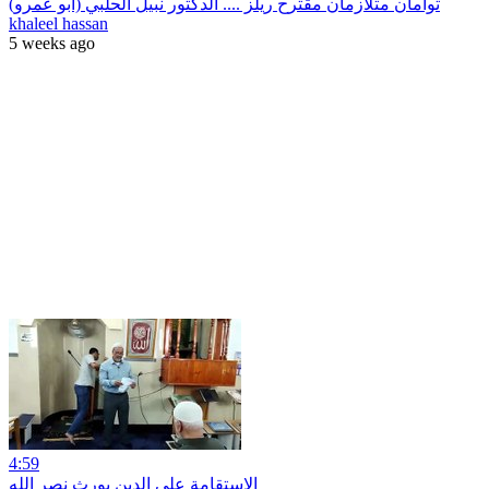
مقترح ريلز .... الدكتور نبيل الحلبي (أبو عمرو) توأمان متلازمان
khaleel hassan
5 weeks ago
4:59
الاستقامة على الدين يورث نصر الله