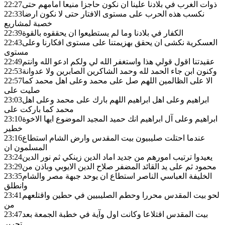
ذوات الغرب في بلادنا علينا ان نكون حاجزا منيعا امامهم حتى
22:27
نكسب هذه الحرب على مستوى الافتار حتى لا نكون ارضا
22:33
خصبة لمشاريع
الكفار في بلادنا وما لم يستطيعوا ان يحققوه بالقوة
22:39
العسكرية نكشى ان يحقق بهزيمتنا على مستوى افكارنا وعلى
22:43
مستوى
عقيدتنا اقول قولي هذا واستغفر الله لي ولكم ادعو الله وانتم
22:49
وكنون ابن جاء الحمد لله وحمد الشاكرين الصابرين ولا عدوانة
22:53
الا على الظالمين اللهم صل على محمد وعلى اهل محمد كما
22:57
صليت على
ابراهيم وعلى اهل ابراهيم اللهم بارك على محمد وعلى اهل
23:03
محمد كما باركت على
ابراهيم وعلى آل ابراهيم انك حميد المجيد الموضوع ايها الاخوة
23:10
خطير
عندما احتلت صليبيون بيت المقدس وارض الشام استطاع
23:16
المسلمون ان
يعيدوا ترتيب امورهم من جديد اماد الدين زينكي ثم نور الدين
23:24
محمود ثم على يد القائد المضفر صلاح الدين الايوبي وباذن من
23:29
الخليفة العباسي الناصر استطاع ان يوحد جبهة مصر والشام
23:35
وانطلق
لحو بيت المقدس محررا وحطم الصليبيين في حطين واقتلعهم
23:41
من
بيت المقدس اقتلاعا وكانت اول وآية في خطبة الجمعة بعد
23:47
تحرير