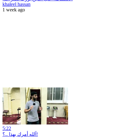
khaleel hassan
1 week ago
5:22
آلله أمرك بهذا ..؟!