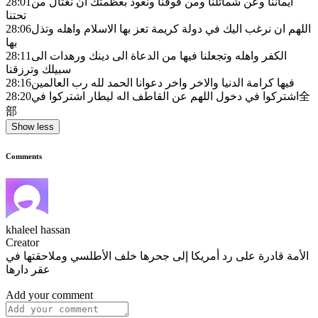
ايماننا وعن شمائلنا ومن فوقنا ونعوذ بعظمتك ان نغتال من
28:01
تحتنا
اللهم ان نرغب اليك في دولة كريمة تعز بها الاسلام واهله وتذل
28:06
بها
الكفر واهله وتجعلنا فيها من الدعاة الى دينك ورهدات الى
28:11
سبيلك وترزقنا
فيها كرامة الدنيا والاخر واخر دعوانا الحمد لله رب العالمين
28:16
اشتركوا في دخول اللهم عن القاطف اله ليطار اشتركوا في全
28:20
部
Show less
Comments
khaleel hassan
Creator
الأمة قادرة على رد أمريكا إلى جحرها خلف الأطلسي وملاحقتها في
عقر دارها
Add your comment