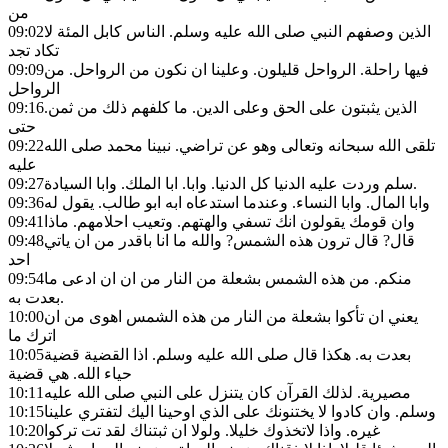
من
الذين وصفهم النبي صلى الله عليه وسلم. الناس كابل المئة لا
09:02
تكاد تجد
فيها راحلة. الرواحل قليلون. وعلينا ان نكون من الرواحل. من
09:09
الرواحل
الذين يثبتون على الحق وعلى الدين. ما كلفهم ذلك من ثمن.
09:16
حتى
تلقى الله سبحانه وتعالى وهو عن تراضي. نبينا محمد صلى الله
09:22
عليه
سلم وردت عليه الدنيا كل الدنيا. وابا. ابا الملك. وابا السيادة.
09:27
وابا المال. وابا النساء. وعندما استدعاه ابه ابو طالب. يقول له
09:36
وان قومك يقولون انك تسفي والهتهم. وتعيب احلامهم. ماذا
09:41
قال? قال ترون هذه الشمس? والله ما انا باقدر من ان ياتي
09:48
احد
منكم. من هذه الشمس بشعلة من النار من ان ان ادعى ما
09:54
بعدت به.
يعني ان تأكوا بشعلة من النار من هذه الشمس اهوى من ان
10:00
اترك ما
بعدت به. هكذا قال صلى الله عليه وسلم. اذا القضية قضية
10:05
حياء الله. هي قضية
مصيرية. لذلك القرآن كان يتنزل على النبي صلى الله عليه
10:11
وسلم. وان كادوا لا يختنونك على الذي اوحينا اليك لتفتري علينا
10:15
غيره. واذا لاتخذوك خليلا. ولولا ان ثبتناك لقد تت تركوا
10:20