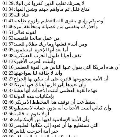
لا يضرنك تقلب الذين كفروا في البلاد
01:29
متاع قليل ثم مأواهم جهنم وبئس المهاد
01:34
عباد الله
01:39
أوصيكم وإياي بتقوى الله العظيم ولزوم طاعته
01:41
وأحذركم ونفسي من عصيانه ومخالفة أمره
01:46
لقوله تعالى
01:51
من عمل صالحا فلنفسه
01:53
ومن أساء فعليها وما ربك بظلام للعبيد
01:57
أما بعد أيها الإخوة المسلمون
02:05
تقف أحيانا طبول الحرب العسكرية
02:08
وأثبتت الحرب الأخيرة
02:13
أن هذه أمريكا التي يقول عنها الناس هي القوة العظمى
02:16
وأننا لا طاقة لنا بمواجهتها
02:23
أن الأمة بمجموعها قادرة على أن تنكي بها الجراح
02:27
وأن تعيدها إلى قارتها هناك في أمريكا
02:32
فهذه القوة العظمى أثبتت الأحداث أنها هشة
02:37
بإمكانيات هذه الدولة
02:43
استطاعت أن توقف هذا المخطط الأمريكي
02:46
وأن كياني أثبتت الأحداث أنه بدون حماية لا يستطيع
02:50
أو لا تقوم له قائمة
02:56
وأن الأمة الإسلامية لديها من الإمكانيات
02:58
التي تستطيع بها أن تعود إلى مكانها الطبيعي
03:02
خير أمة أخرجت للناس
03:08
لديها إمكانيات التواصل الجغرافي
03:10