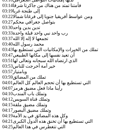
فأمتنا تمتد من هناك من جاكرتا شرقا
03:14
إلى طنجة غربا
03:19
ومن عواسط أفريقيا جنوبا إلى فرغانا شمالا
03:22
بتواصل جغرافي محكم
03:27
تدين بدين واحد
03:30
رب واحد نبي واحد قبلة واحدة
03:33
تجمعها لا إله إلا الله
03:37
محمد رسول الله
03:40
تملك من الخيرات والإمكانيات التي تستطيع بها
03:43
أن تعيد نفسها إلى مكانها الطبيعي
03:47
الذي ارتضاه الله سبحانه وتعالى لها
03:51
خير أمة أخرجت للناس
03:53
وبامتياز
03:57
تملك من المضائق
03:59
التي تستطيع بها أن تحجم العالم كل العالم
04:01
رأينا ماذا فعل مضيق هرمز
04:07
وتملك باب المندب
04:10
وتملك قناة السويس
04:12
وتملك مضيق ملقة
04:15
وتملك مضيق البصور
04:17
وكل هذه المضائق في يد الأمة
04:19
التي تستطيع بها أن تخنق هذه الدول الكبرى
04:21
التي تتغطرس في هذا العالم
04:25