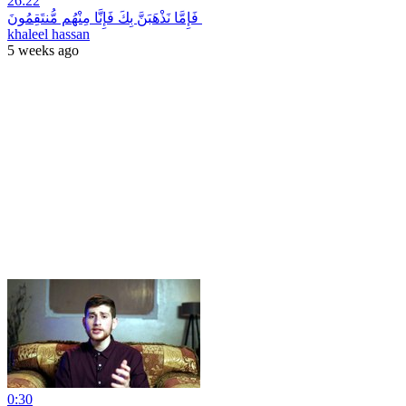
26:22
فَإِمَّا نَذْهَبَنَّ بِكَ فَإِنَّا مِنْهُم مُّنتَقِمُونَ
khaleel hassan
5 weeks ago
0:30