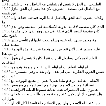
الطبيعي ان الحق لا ينبغي ان يتماهى مع الباطل. ولا ان يلتقي
13:16
مع الباطل في منتصف الطريق. لان هذا يعني ان الحق تنازل
13:22
عن نفسه.
وكذلك يضرب الله الحق والباطل فاما الزبد فيذهب جفاعا واما
13:29
ما
الذي كان مقدمة لاقامة الدولة الاسلامية في المدينة. وهو الذي
13:59
كان مقدمة للنصر الذي تحقق في بدر. وهو الذي كان مقدمة
14:03
لفتح مكة.
امة محمد صلى الله عليه وسلم يجب عليها ان تتأسى بنبيها
14:09
محمد صلى
عليه وسلم. نحن الان نتعرض الى هجمة شرسة. هذه الهجمة.
14:16
اترامب هذا
العلج الامريكي. وطبول الحرب تقرأ. كان لا ينسى ان يقول
14:23
اتفاقيات
ابراهام. اتفاقيات ابراهام. الديانة الابراهيمية. هذه من
14:30
ضمن الحرب الفكرية التي لم تقف. ولم تقف. وهي مستمرة ما
14:35
بقيت هذه
الانظم. اتفاقية ابراهام ماذا يعني? يعني ان تجمع اليهودية مع
14:42
النصرانية مع الاسلام مع البوذية مع السيخ وكلهم مع بعض.
14:48
يعملون ديانة المشترك. هذه الديانة سموها الديانة الابراهيمة.
14:52
هل ينبغي ذلك ان يكون عند روضة محمد والله سبحانه وتعالى
14:58
يقول ان
الدين عند الله الاسلام. وان دين الاسلام جاء ناسخا لكل الاديان
15:05