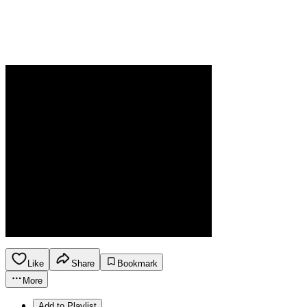
Like
Share
Bookmark
More
Add to Playlist