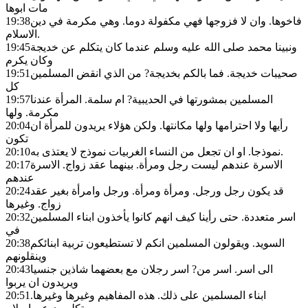
مات ابوها
فاخوها. وان لا فزوجها فهي مكفولة دوما. وهي مكرمة في دين
19:38
الاسلام.
ونبينا محمد صلى الله عليه وسلم عندما كان يتكلم عن خديجة
19:45
وكان يكرم
صحيبات خديجة. فما بالكم بخديجة? من الذي انقض المسلمين
19:51
كل
المسلمين بمشورتها في الحديبية? ام سلمة. المرأة عندنا
19:57
مكرمة. ولها
رأيها ولا احترامها ولها مكانتها. ولكن هؤلاء يريدون للمرأة ان
20:04
تكون
نموذجا. او ان تجعل من النساء الغربيات نموذج لا يعتذى به.
20:10
الاسرة عندهم ليست رجل ومرأة. بينهما عقد زواج. الاسرة
20:17
عندهم
قد يكون رجل ورجل. ومرأة ومرأة. ورجل وامرأة بغير عقد
20:24
زواج. وغيرها
اسر متعددة. حتى رأينا كيف انهم كانوا يأخذون ابناء المسلمين
20:32
في
السويد. ويقولون المسلمين انكم لا تستطيعون تربية ابنائكم
20:38
وينقلونهم
الى اسر. اسر من? اسر رجلان مع بعضهما شاذين جنسيا
20:43
ويريدون ان يربوا
ابناء المسلمين على ذلك. هذه المفاهيم وغيرها وغيرها.
20:51