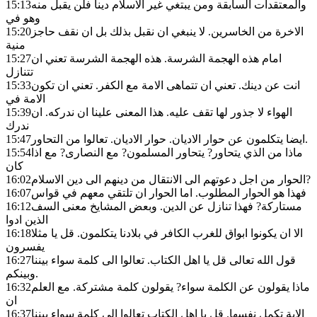
والمعتقدات السابقة ومن يبتغي غير الاسلام دينا فلن يقبل منه
15:13
وهو في
الاخرة من الخاسرين. لا ينبغي ان نقبل بذلك بل ان نقف حاجز
15:20
منية
امام هذه الهجمة الشرسة. هذه الهجمة الشرسة تعني ان
15:27
تتنازل
انت عن دينك. تعني ان تتماهى الامة مع الكفر. تعني ان تكون
15:33
الامة في
الهواء لا جذور لها تقف عليه. هذا المعنى علينا ان ندركه. ان
15:39
ندرك
ايضا يتكلمون عن حوار الاديان. حوار الاديان. تعالوا من التحاور.
15:47
ماذا من الذي يتحاور? يتحاور المسلمون? مع النصارى? مع اذا
15:54
كان
الحوار من اجل دعوتهم الى الانتقال من دينهم الى دين الاسلام?
16:02
فهذا هو الحوار المطلوب. اما الحوار ان تلتقي معهم في قواس
16:07
مستاركة? فهذا تنازل عن الدين. وبعض المشايخ معنى السف
16:12
الذين ادوا
الا ان يكونوا ابواق للغرب الكافر في بلادنا يتكلمون. قل يا مثلا
16:18
يفسرون
قول الله تعالى قل يا اهل الكتاب. تعالوا الى كلمة سواء بيننا
16:27
وبينكم.
ماذا يقولون عن الكلمة سواء? يقولون كلمة مشتركة. مع العلم
16:32
ان
الاية تكمل نفسها. قل يا اهل الكتاب تعالوا الى كلمة سواء بيننا
16:37