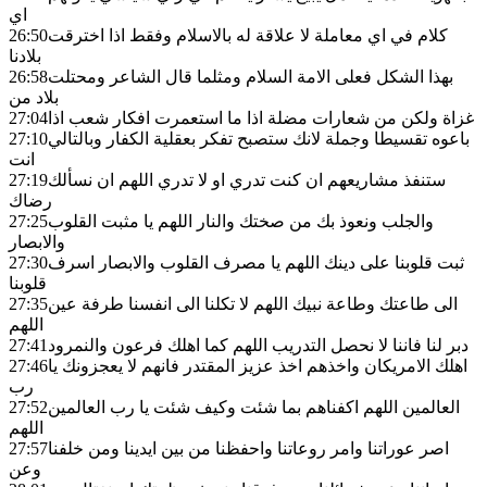
اي
كلام في اي معاملة لا علاقة له بالاسلام وفقط اذا اخترقت
26:50
بلادنا
بهذا الشكل فعلى الامة السلام ومثلما قال الشاعر ومحتلت
26:58
بلاد من
غزاة ولكن من شعارات مضلة اذا ما استعمرت افكار شعب اذا
27:04
باعوه تقسيطا وجملة لانك ستصبح تفكر بعقلية الكفار وبالتالي
27:10
انت
ستنفذ مشاريعهم ان كنت تدري او لا تدري اللهم ان نسألك
27:19
رضاك
والجلب ونعوذ بك من صختك والنار اللهم يا مثبت القلوب
27:25
والابصار
ثبت قلوبنا على دينك اللهم يا مصرف القلوب والابصار اسرف
27:30
قلوبنا
الى طاعتك وطاعة نبيك اللهم لا تكلنا الى انفسنا طرفة عين
27:35
اللهم
دبر لنا فاننا لا نحصل التدريب اللهم كما اهلك فرعون والنمرود
27:41
اهلك الامريكان واخذهم اخذ عزيز المقتدر فانهم لا يعجزونك يا
27:46
رب
العالمين اللهم اكفناهم بما شئت وكيف شئت يا رب العالمين
27:52
اللهم
اصر عوراتنا وامر روعاتنا واحفظنا من بين ايدينا ومن خلفنا
27:57
وعن