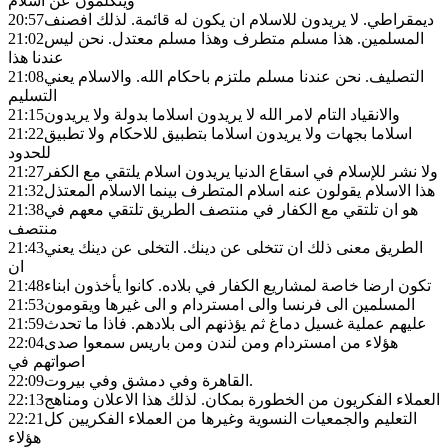
ويتكلمون عن اسلام
ديمقراطي. لا يريدون للاسلام ان يكون له قائمة. لذلك افصنف
20:57
المسلمين. هذا مسلم متطرف وهذا مسلم معتدل. نحن ليس
21:02
عندنا هذا
التصليف. نحن عندنا مسلم ملتزم باحكام الله. والاسلام يعني
21:08
التسليم
والانقياد التام لامر الله لا يريدون اسلاما بدولة ولا يريدون
21:15
اسلاما بجهات ولا يريدون اسلاما بتطبيق للاحكام ولا تطبيق
21:22
للحدود
ولا نشر للإسلام في اسقاع الدنيا يريدون اسلام يلتقي مع الكفر
21:27
هذا الاسلام يقولون عنه اسلام المتطرف بينما الاسلام المعتذل
21:32
هو ان تلتقي مع الكفار في منتصف الطريق تلتقي معهم في
21:38
منتصف
الطريق معنى ذلك ان تتخلى عن دينك. التخلى عن دينك يعني
21:43
ان
تكون ارضا خاصة لمشاريع الكفار في بلاده. كانوا يأخذون ابناء
21:48
المسلمين الى فرنسا والى امستردام و الى غيرها ويقومون
21:53
عليهم عملية غسيل دماغ ثم يؤذنهم الى بلادهم. فاذا ما تحدث
21:59
هؤلاء من امستردام ومن لندن ومن باريس سمعوا صدى
22:04
اصواتهم في
القاهرة وفي دمشق وفي بيروت.
22:09
العملاء الفكريون من الخطورة بمكان. لذلك هذا الاعلان ومناهج
22:13
التعليم والجمعيات النسوية وغيرها من العملاء الفكريين كل
22:21
هؤلاء