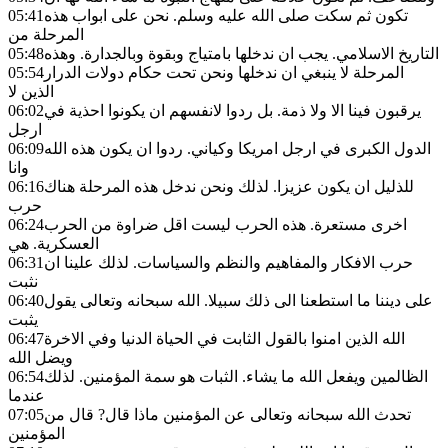
تكون ثم سكت صلى الله عليه وسلم. نحن على ابواب هذه
05:41
المرحلة من
التاريخ الاسلامي. يجب ان ندخلها بامتياج وبقوة وبالجدارة. وهذه
05:48
المرحلة لا ينبغي ان ندخلها ونحن تحت حكام دولات الدرار
05:54
الذين لا
يرقبون فينا الا ولا ذمة. بل ردوا لانفسهم ان يكونوا احذية في
06:02
ارجل
الدول الكبرى في ارجل امريكا وكياني. ردوا ان يكون هذه الله
06:09
وانا
للذليل ان يكون عزيزا. لذلك ونحن ندخل هذه المرحلة هناك
06:16
حرب
اخرى مستعرة. هذه الحرب ليست اقل ضراوة من الحرب
06:24
العسكرية. هي
حرب الافكار والمفاهيم والنظم والسياسات. لذلك علينا ان
06:31
نثبت
على ديننا ما استطعنا الى ذلك سبيلا. الله سبحانه وتعالى يقول
06:40
يثبت
الله الذين امنوا بالقول الثابت في الحياة الدنيا وفي الاخرة
06:47
ويضل الله
الظالمين ويفعل الله ما يشاء. الثبات هو سمة المؤمنين. لذلك
06:54
عندما
تحدث الله سبحانه وتعالى عن المؤمنين ماذا قال? قال من
07:05
المؤمنين