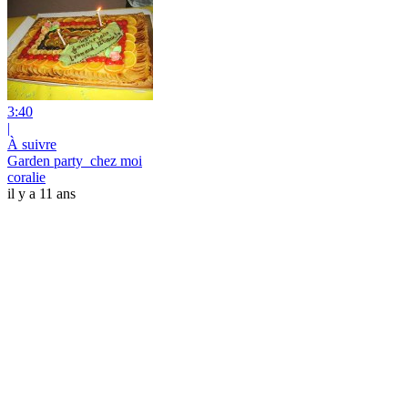
3:40
|
À suivre
Garden party_chez moi
coralie
il y a 11 ans