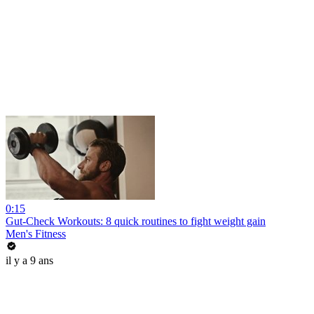
0:15
Gut-Check Workouts: 8 quick routines to fight weight gain
Men's Fitness
il y a 9 ans