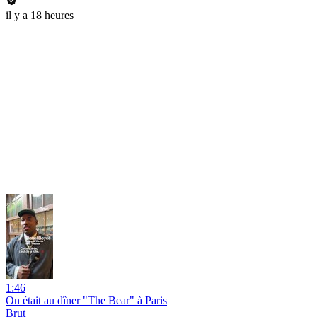
il y a 18 heures
1:46
On était au dîner "The Bear" à Paris
Brut