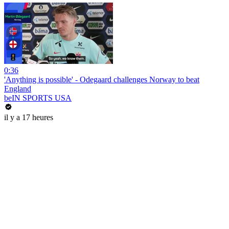
0:36
'Anything is possible' - Odegaard challenges Norway to beat
England
beIN SPORTS USA
il y a 17 heures