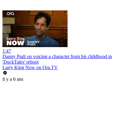
1:47
Danny Pudi on voicing a character from his childhood in
'DuckTales' reboot
Larry King Now on Ora.TV
il y a 6 ans