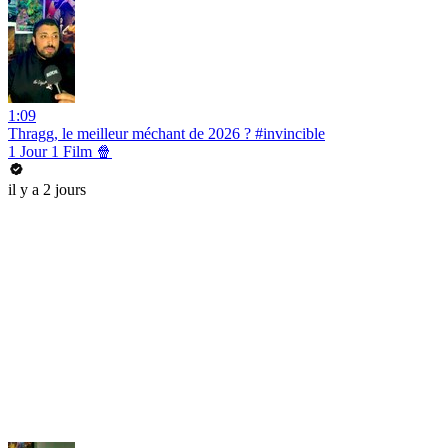
1:09
Thragg, le meilleur méchant de 2026 ? #invincible
1 Jour 1 Film 🍿
il y a 2 jours