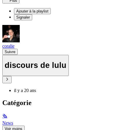
Plus
Ajouter à la playlist
Signaler
coralie
Suivre
discours de lulu
il y a 20 ans
Catégorie
🗞
News
Voir moins