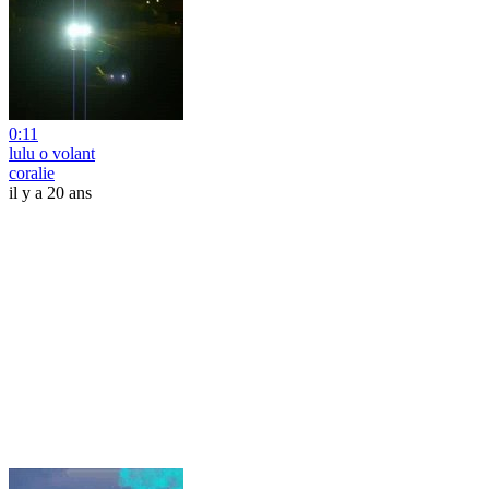
0:11
lulu o volant
coralie
il y a 20 ans