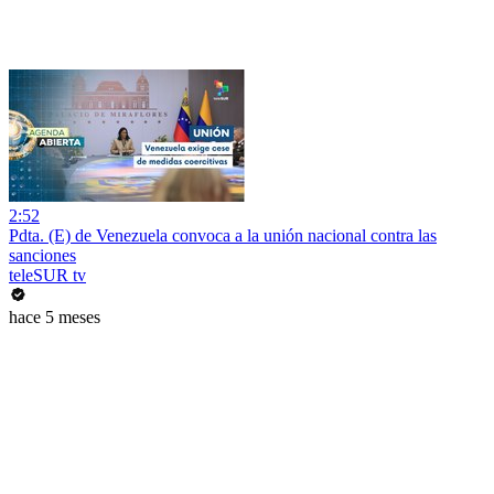
2:52
Pdta. (E) de Venezuela convoca a la unión nacional contra las
sanciones
teleSUR tv
hace 5 meses