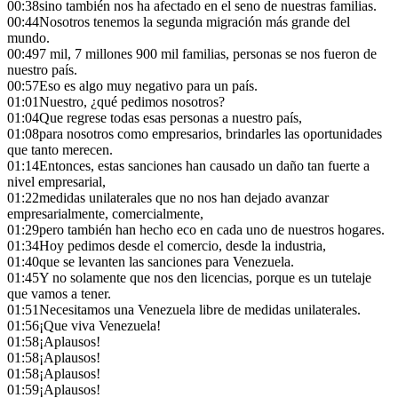
00:38
sino también nos ha afectado en el seno de nuestras familias.
00:44
Nosotros tenemos la segunda migración más grande del
mundo.
00:49
7 mil, 7 millones 900 mil familias, personas se nos fueron de
nuestro país.
00:57
Eso es algo muy negativo para un país.
01:01
Nuestro, ¿qué pedimos nosotros?
01:04
Que regrese todas esas personas a nuestro país,
01:08
para nosotros como empresarios, brindarles las oportunidades
que tanto merecen.
01:14
Entonces, estas sanciones han causado un daño tan fuerte a
nivel empresarial,
01:22
medidas unilaterales que no nos han dejado avanzar
empresarialmente, comercialmente,
01:29
pero también han hecho eco en cada uno de nuestros hogares.
01:34
Hoy pedimos desde el comercio, desde la industria,
01:40
que se levanten las sanciones para Venezuela.
01:45
Y no solamente que nos den licencias, porque es un tutelaje
que vamos a tener.
01:51
Necesitamos una Venezuela libre de medidas unilaterales.
01:56
¡Que viva Venezuela!
01:58
¡Aplausos!
01:58
¡Aplausos!
01:58
¡Aplausos!
01:59
¡Aplausos!