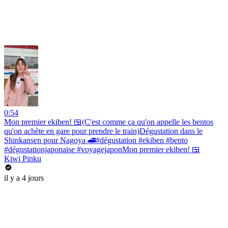
0:54
Mon premier ekiben! 🍱(C'est comme ça qu'on appelle les bentos
qu'on achète en gare pour prendre le train)Dégustation dans le
Shinkansen pour Nagoya 🚄#dégustation #ekiben #bento
#dégustationjaponaise #voyagejaponMon premier ekiben! 🍱
Kiwi Pinku
il y a 4 jours