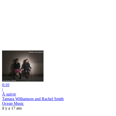
0:10
|
À suivre
Tamara Williamson and Rachel Smith
Ocean Music
il y a 17 ans