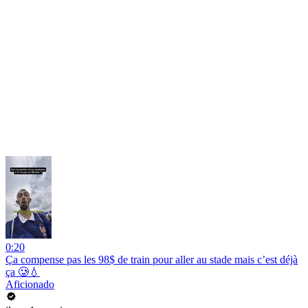
0:20
Ça compense pas les 98$ de train pour aller au stade mais c’est déjà
ça 🥲💧
Aficionado