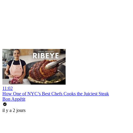
11:02
How One of NYC’s Best Chefs Cooks the Juiciest Steak
Bon Appétit
il y a 2 jours