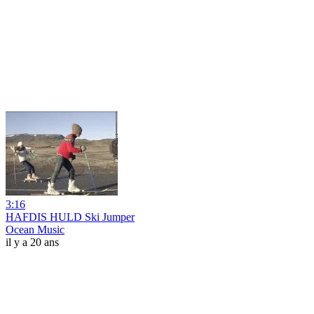
3:16
HAFDIS HULD Ski Jumper
Ocean Music
il y a 20 ans