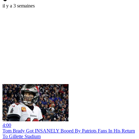
il y a 3 semaines
4:00
Tom Brady Got INSANELY Booed By Patriots Fans In His Return
To Gillette Stadium