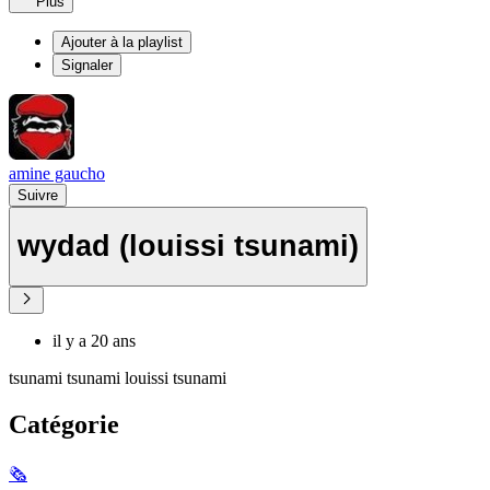
Plus
Ajouter à la playlist
Signaler
amine gaucho
Suivre
wydad (louissi tsunami)
il y a 20 ans
tsunami tsunami louissi tsunami
Catégorie
🗞