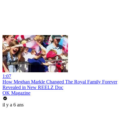
1:07
How Meghan Markle Changed The Royal Family Forever
Revealed in New REELZ Doc
OK Magazine
il y a 6 ans