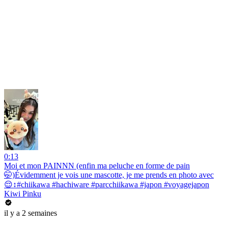
0:13
Moi et mon PAINNN (enfin ma peluche en forme de pain
🤭)Évidemment je vois une mascotte, je me prends en photo avec
😌↕️#chiikawa #hachiware #parcchiikawa #japon #voyagejapon
Kiwi Pinku
il y a 2 semaines