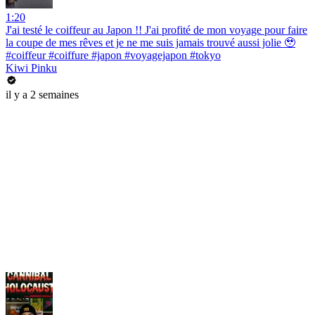
1:20
J'ai testé le coiffeur au Japon !! J'ai profité de mon voyage pour faire
la coupe de mes rêves et je ne me suis jamais trouvé aussi jolie 🥹
#coiffeur #coiffure #japon #voyagejapon #tokyo
Kiwi Pinku
il y a 2 semaines