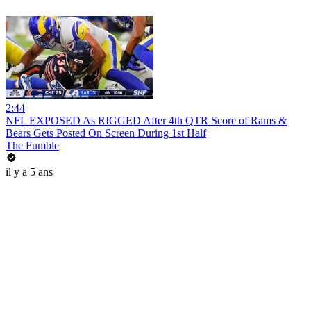
2:44
NFL EXPOSED As RIGGED After 4th QTR Score of Rams &
Bears Gets Posted On Screen During 1st Half
The Fumble
il y a 5 ans