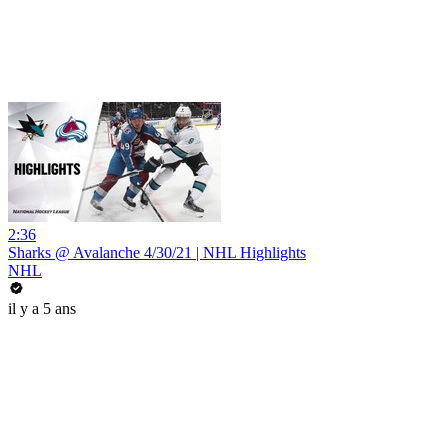
2:36
Sharks @ Avalanche 4/30/21 | NHL Highlights
NHL
il y a 5 ans