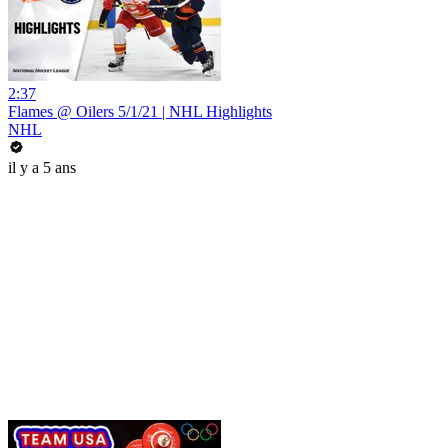
2:37
Flames @ Oilers 5/1/21 | NHL Highlights
NHL
il y a 5 ans