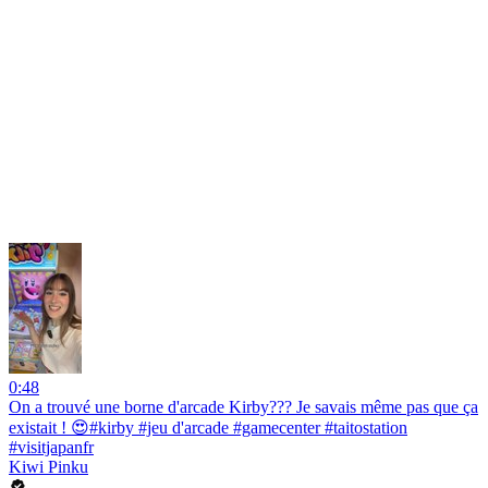
0:48
On a trouvé une borne d'arcade Kirby??? Je savais même pas que ça
existait ! 😍#kirby #jeu d'arcade #gamecenter #taitostation
#visitjapanfr
Kiwi Pinku