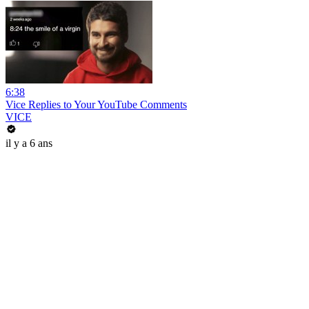
6:38
Vice Replies to Your YouTube Comments
VICE
il y a 6 ans