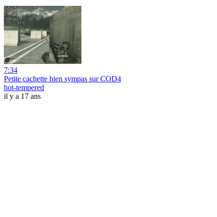
7:34
Petite cachette bien sympas sur COD4
hot-tempered
il y a 17 ans