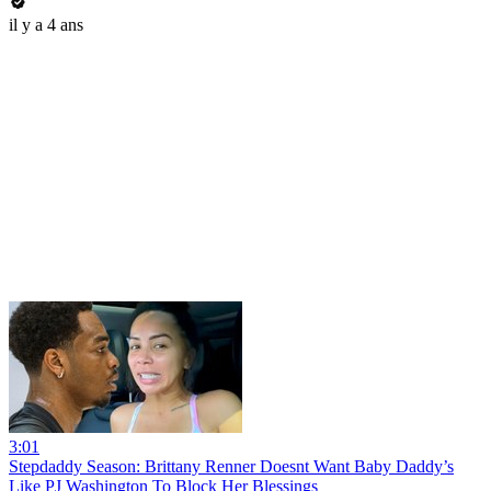
il y a 4 ans
3:01
Stepdaddy Season: Brittany Renner Doesnt Want Baby Daddy’s
Like PJ Washington To Block Her Blessings