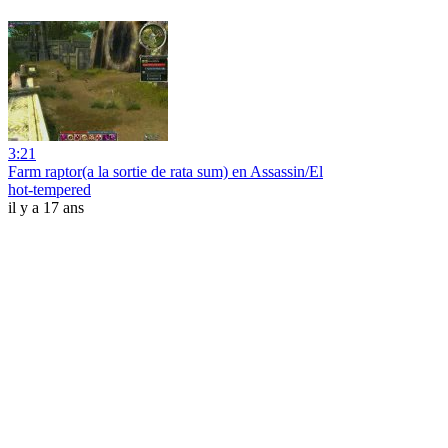
3:21
Farm raptor(a la sortie de rata sum) en Assassin/El
hot-tempered
il y a 17 ans