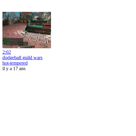
2:02
dodgeball guild wars
hot-tempered
il y a 17 ans