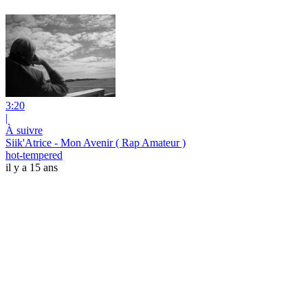
3:20
|
À suivre
Siik'Atrice - Mon Avenir ( Rap Amateur )
hot-tempered
il y a 15 ans