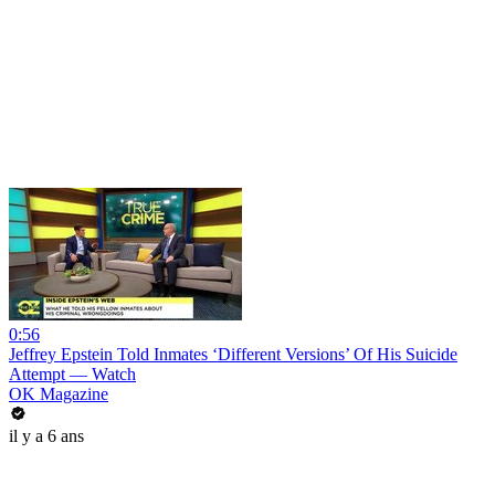
0:56
Jeffrey Epstein Told Inmates ‘Different Versions’ Of His Suicide
Attempt — Watch
OK Magazine
il y a 6 ans