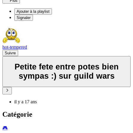
Plus
Ajouter à la playlist
Signaler
hot-tempered
Suivre
Petite fete entre potes bien
sympas :) sur guild wars
il y a 17 ans
Catégorie
🎮️