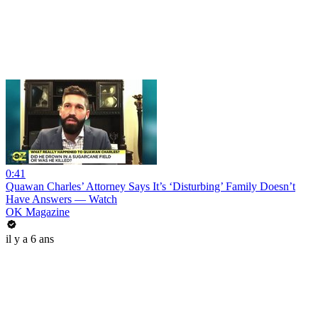
0:41
Quawan Charles’ Attorney Says It’s ‘Disturbing’ Family Doesn’t
Have Answers — Watch
OK Magazine
il y a 6 ans