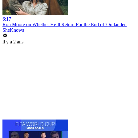
6:17
Ron Moore on Whether He’ll Return For the End of 'Outlander'
SheKnows
il y a 2 ans